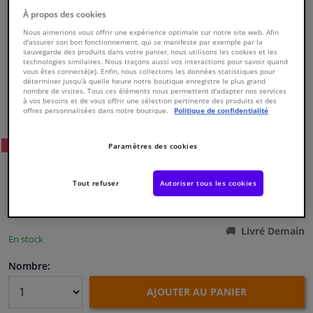
À propos des cookies
Fenêtres & accessoires
Nous aimerions vous offrir une expérience optimale sur notre site web. Afin
d'assurer son bon fonctionnement, qui se manifeste par exemple par la
sauvegarde des produits dans votre panier, nous utilisons les cookies et les
technologies similaires. Nous traçons aussi vos interactions pour savoir quand
Intérieur & ameublement
vous êtes connecté(e). Enfin, nous collectons les données statistiques pour
déterminer jusqu'à quelle heure notre boutique enregistre le plus grand
nombre de visites. Tous ces éléments nous permettent d'adapter nos services
Numéro de produit d'origine:
2102733
à vos besoins et de vous offrir une sélection pertinente des produits et des
Styling & Performance
offres personnalisées dans notre boutique.
Politique de confidentialité
Numéro de fabrication:
04012
EAN:
8711347040124
Nettoyage & protection
12
Prix conseillé: € 22,
WINPRICE
Paramètres des cookies
€ 15,
99
TTC
Atelier & outils
Tout refuser
Autoriser tous les cookies
Voir les spécifications du produit
Camping-car, moto & vélo
Livré Demain
En stock
Promotions et réductions
Nombre:
Capteurs & électronique
AJOUTER AU PANIER