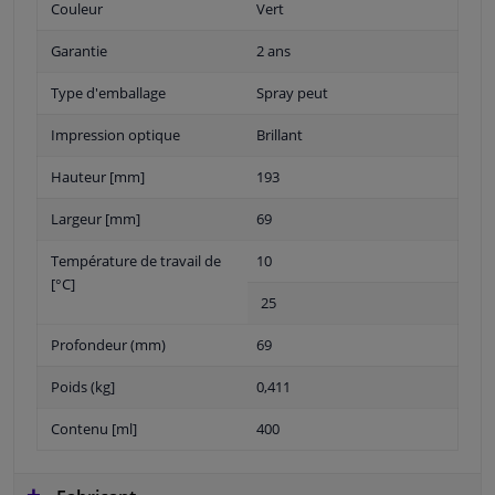
Couleur
Vert
Garantie
2 ans
Type d'emballage
Spray peut
Impression optique
Brillant
Hauteur [mm]
193
Largeur [mm]
69
Température de travail de
10
[°C]
25
Profondeur (mm)
69
Poids (kg]
0,411
Contenu [ml]
400