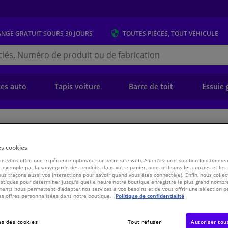
ANGE GRATUIT
SOURS 30 JOURS
TOUTES PIÈCES, TOUT VÉHICULE
r
s.be
e)
ces auto
Tapis voiture
Barre de toit
Essuie 
 tôles
Carrosserie & tôles
Spray et peinture voiture
Film de pulvérisati
es cookies
e 500 ml
s vous offrir une expérience optimale sur notre site web. Afin d'assurer son bon fonctionne
 exemple par la sauvegarde des produits dans votre panier, nous utilisons les cookies et les
ous traçons aussi vos interactions pour savoir quand vous êtes connecté(e). Enfin, nous collec
Pri
WINPRICE
stiques pour déterminer jusqu'à quelle heure notre boutique enregistre le plus grand nombre
ents nous permettent d'adapter nos services à vos besoins et de vous offrir une sélection p
€ 13,
99
es offres personnalisées dans notre boutique.
Politique de confidentialité
TT
Voir les spécific
s des cookies
Tout refuser
Autoriser tou