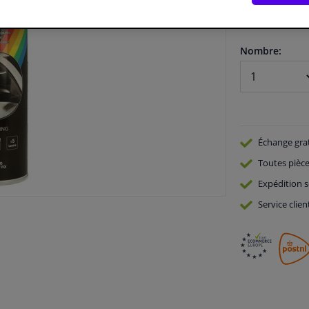
En stock
Nombre:
Échange gra
Toutes pièce
Expédition s
Service
clien