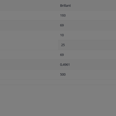
Brillant
193
69
10
25
69
0,4961
500