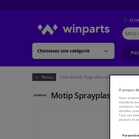
ÉCH
Cherche
Winpart
(Walloni
Choisissez une catégorie
Piè
Vous êtes là:
Page d’accueil
Carrosserie &
Retour
À propos d
Motip Sprayplast Orang
Nous aimerion
manifeste par
similaires. N
données stati
Tous ces élém
produits et d
Paramètre