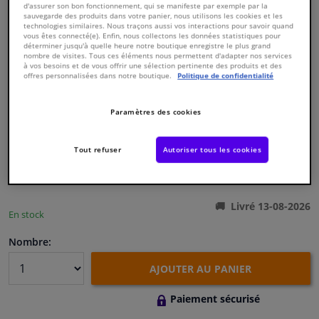
d'assurer son bon fonctionnement, qui se manifeste par exemple par la
sauvegarde des produits dans votre panier, nous utilisons les cookies et les
technologies similaires. Nous traçons aussi vos interactions pour savoir quand
Fenêtres & accessoires
vous êtes connecté(e). Enfin, nous collectons les données statistiques pour
déterminer jusqu'à quelle heure notre boutique enregistre le plus grand
nombre de visites. Tous ces éléments nous permettent d'adapter nos services
à vos besoins et de vous offrir une sélection pertinente des produits et des
Intérieur & ameublement
offres personnalisées dans notre boutique.
Politique de confidentialité
Numéro de produit d'origine:
0325031
Styling & Performance
Numéro de fabrication:
ADA103001
Paramètres des cookies
EAN:
5050063593396
€ 112,
66
Nettoyage & protection
TTC
Tout refuser
Autoriser tous les cookies
Voir les spécifications du produit
Atelier & outils
Livré 13-08-2026
En stock
Camping-car, moto & vélo
Nombre:
Promotions et réductions
AJOUTER AU PANIER
Capteurs & électronique
Paiement sécurisé