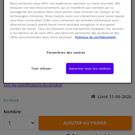
Nous aimerions vous offrir une expérience optimale sur notre site web. Afin
d'assurer son bon fonctionnement, qui se manifeste par exemple par la
sauvegarde des produits dans votre panier, nous utilisons les cookies et les
Fenêtres & accessoires
technologies similaires. Nous traçons aussi vos interactions pour savoir quand
vous êtes connecté(e). Enfin, nous collectons les données statistiques pour
déterminer jusqu'à quelle heure notre boutique enregistre le plus grand
nombre de visites. Tous ces éléments nous permettent d'adapter nos services
Intérieur & ameublement
à vos besoins et de vous offrir une sélection pertinente des produits et des
offres personnalisées dans notre boutique.
Politique de confidentialité
Nettoyage & protection
Numéro de produit d'origine:
0325084
Paramètres des cookies
Numéro de fabrication:
ADC43034
EAN:
5050063430349
Atelier & outils
€ 74,
Tout refuser
Autoriser tous les cookies
69
TTC
Camping-car, moto & vélo
Voir les spécifications du produit
Promotions et réductions
Livré 11-08-2026
En stock
Capteurs & électronique
Nombre:
AJOUTER AU PANIER