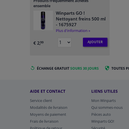
Produits fréquemment achetés
ensemble
Winparts GO !
Nettoyant freins 500 ml
- 1675927
Plus d'information »
AJOUTER
€ 2,
99
ÉCHANGE GRATUIT
SOURS 30 JOURS
TOUTES P
AIDE ET CONTACT
LIENS UTILES
Service client
Mon Winparts
Modalités de livraison
Qui sommes-nous
Moyens de paiement
Pièces auto
Frais de livraison
Winparts GO!
Politique de retour
Sécurité