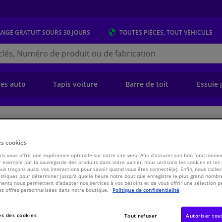
ANGE GRATUIT
SOURS 30 JOURS
TOUTES PIÈCES, TOUT VÉHICULE
r
s.be
e)
ces auto
Tapis voiture
Barre de toit
Essuie 
ansmission
Chassis & Système de propulsion/traction
Embrayage
Kit d
es cookies
91 Blue Print
s vous offrir une expérience optimale sur notre site web. Afin d'assurer son bon fonctionne
 exemple par la sauvegarde des produits dans votre panier, nous utilisons les cookies et les
ous traçons aussi vos interactions pour savoir quand vous êtes connecté(e). Enfin, nous collec
stiques pour déterminer jusqu'à quelle heure notre boutique enregistre le plus grand nombre
€ 73,
03
TT
ents nous permettent d'adapter nos services à vos besoins et de vous offrir une sélection p
es offres personnalisées dans notre boutique.
Politique de confidentialité
Voir les spécific
s des cookies
Tout refuser
Autoriser tou