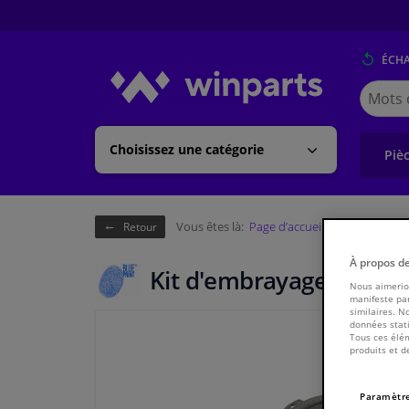
ÉCH
Cherche
Winpart
(Walloni
Choisissez une catégorie
Piè
Vous êtes là:
Page d’accueil
Châssis & tr
Retour
À propos d
Kit d'embrayage ADC430
Nous aimerion
manifeste par
similaires. N
données stati
Tous ces élém
produits et d
Paramètre