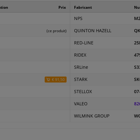
ation
Prix
Fabricant
Num
NPS
M2
QUINTON HAZELL
QK
(ce produit)
RED-LINE
25
RIDEX
47
SRLine
S3
STARK
SK
€ 91,50
STELLOX
07
VALEO
82
WILMINK GROUP
WG