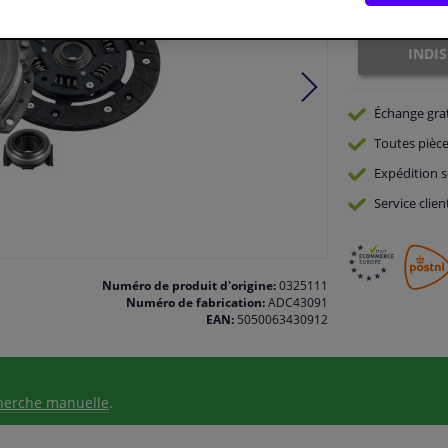
Indisponible
INDI
Échange gra
Toutes pièce
Expédition s
Service
clien
Numéro de produit d'origine:
0325111
Numéro de fabrication:
ADC43091
EAN:
5050063430912
herche manuelle
.