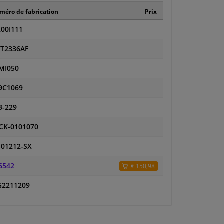
éro de fabrication
Prix
00I111
T2336AF
MI050
9C1069
3-229
CK-0101070
-01212-SX
6542
€ 150,98
2211209