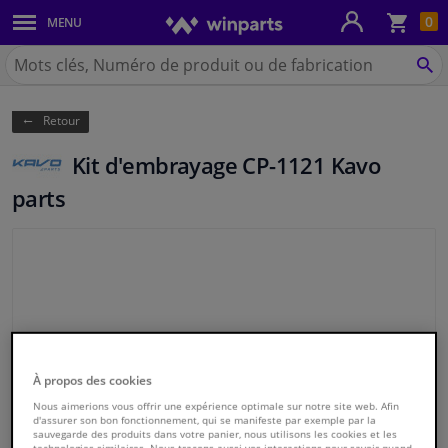
Pan
0
MENU
Carrosserie & tôles
Chercher
Winparts.be
CH
Feux & ampoules
(Wallonie)
Retour
Freinage
Kit d'embrayage CP-1121 Kavo
Système d'échappement
parts
Châssis & transmission
Refroidissement & chauffage
Pièces moteur & accessoires
Aucune photos n'est disponible
À propos des cookies
Filtres & liquides
Nous aimerions vous offrir une expérience optimale sur notre site web. Afin
d'assurer son bon fonctionnement, qui se manifeste par exemple par la
sauvegarde des produits dans votre panier, nous utilisons les cookies et les
Bagages & transport
technologies similaires. Nous traçons aussi vos interactions pour savoir quand