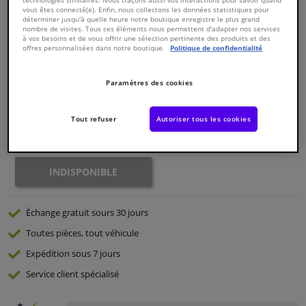
vous êtes connecté(e). Enfin, nous collectons les données statistiques pour
déterminer jusqu'à quelle heure notre boutique enregistre le plus grand
nombre de visites. Tous ces éléments nous permettent d'adapter nos services
Fenêtres & accessoires
Numéro de produit d'origine:
0267571
à vos besoins et de vous offrir une sélection pertinente des produits et des
Numéro de fabrication:
CP-1121
offres personnalisées dans notre boutique.
Politique de confidentialité
EAN:
8715616040600
Intérieur & ameublement
€ 249,
43
TTC
Paramètres des cookies
Styling & Performance
Voir les spécifications du produit
Tout refuser
Autoriser tous les cookies
Indisponible
Nettoyage & protection
INDISPONIBLE
Atelier & outils
Camping-car, moto & vélo
Échange gratuit
sours 30 jours
Toutes pièces, tout véhicule
Promotions et réductions
Expédition sous 7 jours
Service
client spécialisé
Capteurs & électronique