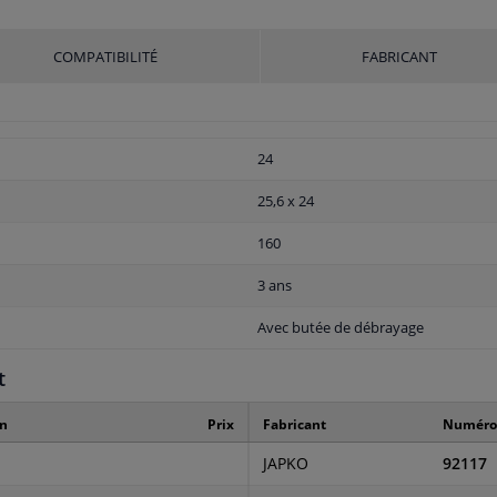
COMPATIBILITÉ
FABRICANT
24
25,6 x 24
160
3 ans
Avec butée de débrayage
t
on
Prix
Fabricant
Numéro 
JAPKO
92117