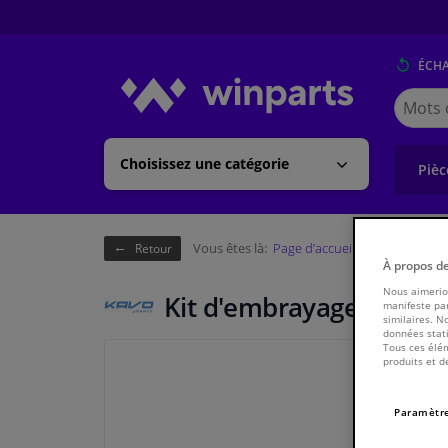
ÉCH
Cherche
Winpart
(Walloni
Choisissez une catégorie
Pièc
Vous êtes là:
Page d’accueil
Châssis & tr
Retour
À propos d
Nous aimerion
Kit d'embrayage CP-207
manifeste par
similaires. N
données stati
Tous ces élém
produits et d
Paramètre