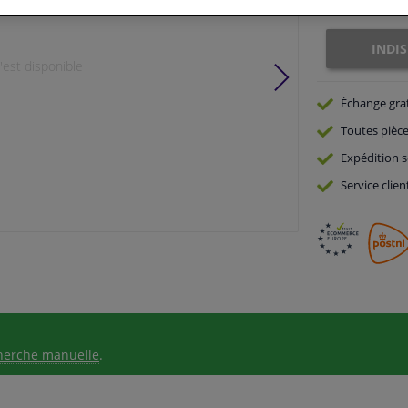
Indisponible
INDI
est disponible
Échange gra
Toutes pièce
Expédition s
Service
clien
herche manuelle
.