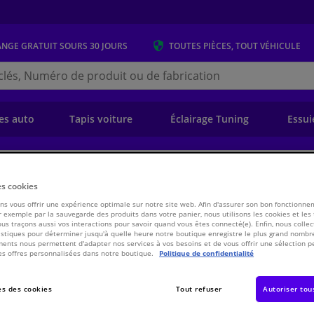
ANGE GRATUIT
SOURS 30 JOURS
TOUTES PIÈCES, TOUT VÉHICULE
r
s.be
e)
es auto
Tapis voiture
Éclairage Tuning
Essui
ansmission
Chassis & Système de propulsion/traction
Embrayage
Kit d
es cookies
s vous offrir une expérience optimale sur notre site web. Afin d'assurer son bon fonctionne
8 Kavo parts
 exemple par la sauvegarde des produits dans votre panier, nous utilisons les cookies et les
ous traçons aussi vos interactions pour savoir quand vous êtes connecté(e). Enfin, nous collec
stiques pour déterminer jusqu'à quelle heure notre boutique enregistre le plus grand nombre
ents nous permettent d'adapter nos services à vos besoins et de vous offrir une sélection p
€ 223,
61
es offres personnalisées dans notre boutique.
Politique de confidentialité
Voir les spécific
s des cookies
Tout refuser
Autoriser tou