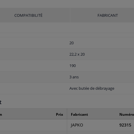
COMPATIBILITÉ
FABRICANT
20
22,2 x 20
190
3 ans
Avec butée de débrayage
t
on
Prix
Fabricant
Numéro 
JAPKO
92315