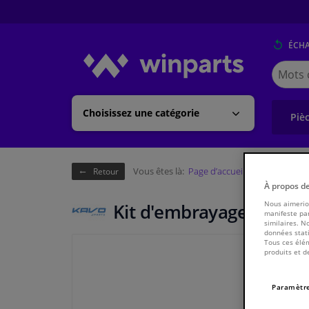
ÉCH
Cherche
Winpart
(Walloni
Choisissez une catégorie
Piè
Vous êtes là:
Page d’accueil
Châssis & tr
Retour
À propos d
Nous aimerion
Kit d'embrayage CP-501
manifeste par
similaires. N
données stati
Tous ces élém
produits et d
Paramètre