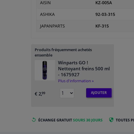
AISIN
KZ-005A
ASHIKA
92-03-315
JAPANPARTS
KF-315
Produits fréquemment achetés
ensemble
Winparts GO !
Nettoyant freins 500 ml
- 1675927
Plus d'information »
AJOUTER
€ 2,
99
ÉCHANGE GRATUIT
SOURS 30 JOURS
TOUTES P