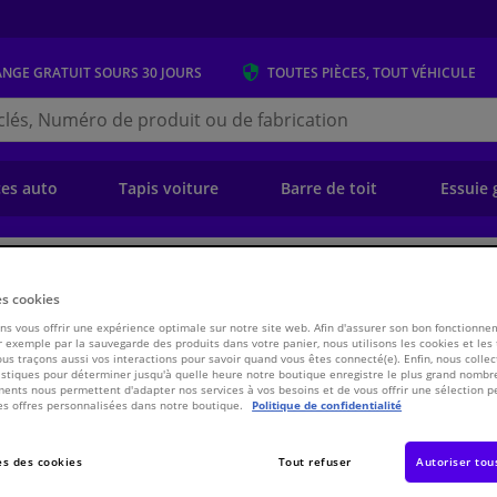
ANGE GRATUIT
SOURS 30 JOURS
TOUTES PIÈCES, TOUT VÉHICULE
r
s.be
e)
ces auto
Tapis voiture
Barre de toit
Essuie 
ansmission
Chassis & Système de propulsion/traction
Embrayage
Kit d
es cookies
s vous offrir une expérience optimale sur notre site web. Afin d'assurer son bon fonctionne
4 Kavo parts
 exemple par la sauvegarde des produits dans votre panier, nous utilisons les cookies et les
ous traçons aussi vos interactions pour savoir quand vous êtes connecté(e). Enfin, nous collec
stiques pour déterminer jusqu'à quelle heure notre boutique enregistre le plus grand nombre
ents nous permettent d'adapter nos services à vos besoins et de vous offrir une sélection p
€ 78,
03
es offres personnalisées dans notre boutique.
Politique de confidentialité
TT
Voir les spécific
s des cookies
Tout refuser
Autoriser tou