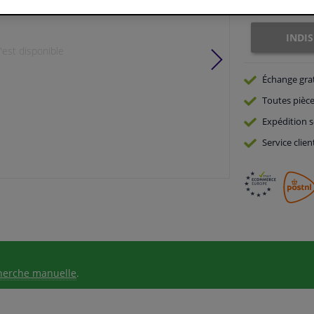
Indisponible
INDI
est disponible
Échange gra
Toutes pièce
Expédition s
Service
clien
herche manuelle
.