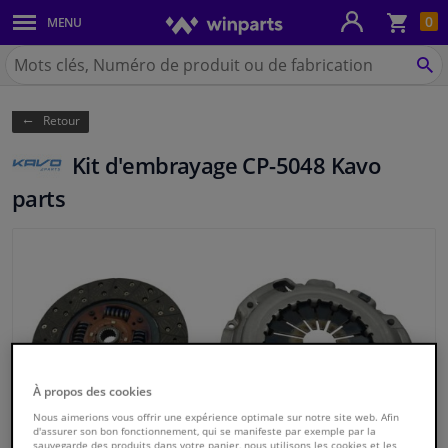
Pan
0
MENU
Carrosserie & tôles
Chercher
Winparts.be
CH
Feux & ampoules
(Wallonie)
Retour
Freinage
Kit d'embrayage CP-5048 Kavo
Système d'échappement
parts
Châssis & transmission
Refroidissement & chauffage
Pièces moteur & accessoires
Filtres & liquides
À propos des cookies
Nous aimerions vous offrir une expérience optimale sur notre site web. Afin
d'assurer son bon fonctionnement, qui se manifeste par exemple par la
Bagages & transport
sauvegarde des produits dans votre panier, nous utilisons les cookies et les