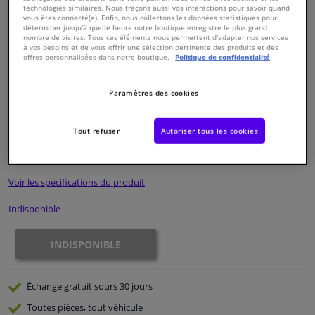
technologies similaires. Nous traçons aussi vos interactions pour savoir quand
vous êtes connecté(e). Enfin, nous collectons les données statistiques pour
déterminer jusqu'à quelle heure notre boutique enregistre le plus grand
Fenêtres & accessoires
nombre de visites. Tous ces éléments nous permettent d'adapter nos services
à vos besoins et de vous offrir une sélection pertinente des produits et des
offres personnalisées dans notre boutique.
Politique de confidentialité
Intérieur & ameublement
Paramètres des cookies
Numéro de produit d'origine:
0267396
Styling & Performance
Numéro de fabrication:
CP-5048
EAN:
8715616023146
Tout refuser
Autoriser tous les cookies
Nettoyage & protection
€ 142,
06
TTC
Atelier & outils
Voir les spécifications du produit
Indisponible
Camping-car, moto & vélo
INDISPONIBLE
Promotions et réductions
Échange gratuit
sours 30 jours
Capteurs & électronique
Toutes pièces, tout véhicule