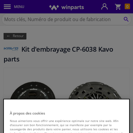
Pan
0
MENU
Carrosserie & tôles
Chercher
Winparts.be
CH
Feux & ampoules
(Wallonie)
Retour
Freinage
Kit d'embrayage CP-6038 Kavo
Système d'échappement
parts
Châssis & transmission
Refroidissement & chauffage
Pièces moteur & accessoires
À propos des cookies
Filtres & liquides
Nous aimerions vous offrir une expérience optimale sur notre site web. Afin
d'assurer son bon fonctionnement, qui se manifeste par exemple par la
sauvegarde des produits dans votre panier, nous utilisons les cookies et les
Bagages & transport