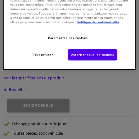
technologies similaires. Nous traçons aussi vos interactions pour savoir quand
vous êtes connecté(e). Enfin, nous collectons les données statistiques pour
déterminer jusqu'à quelle heure notre boutique enregistre le plus grand
Fenêtres & accessoires
nombre de visites. Tous ces éléments nous permettent d'adapter nos services
à vos besoins et de vous offrir une sélection pertinente des produits et des
offres personnalisées dans notre boutique.
Politique de confidentialité
Intérieur & ameublement
Paramètres des cookies
Numéro de produit d'origine:
0267442
Styling & Performance
Numéro de fabrication:
CP-6038
EAN:
8715616040532
Tout refuser
Autoriser tous les cookies
€ 354,
04
Nettoyage & protection
TTC
Voir les spécifications du produit
Atelier & outils
Indisponible
Camping-car, moto & vélo
INDISPONIBLE
Promotions et réductions
Échange gratuit
sours 30 jours
Capteurs & électronique
Toutes pièces, tout véhicule