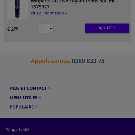
Winparts GO ! Nettoyant freins 500 ml
-
1675927
Plus d'information »
AJOUTER
€ 2,
99
Appelez-nous
0380 833 78
AIDE ET CONTACT
LIENS UTILES
POPULAIRE
Winparts GO