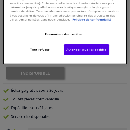
vous êtes connecté(e). Enfin, nous collectons les données statistiques pour
déterminer jusqu'à quelle heure notre boutique enregistre le plus grand
nombre de visites. Tous ces éléments nous permettent d'adapter nos services
Fenêtres & accessoires
Numéro de produit d'origine:
0267371
à vos besoins et de vous offrir une sélection pertinente des produits et des
Numéro de fabrication:
CP-7001
offres personnalisées dans notre boutique.
Politique de confidentialité
EAN:
8715616018784
Intérieur & ameublement
€ 56,
91
TTC
Paramètres des cookies
Styling & Performance
Voir les spécifications du produit
Tout refuser
Autoriser tous les cookies
Indisponible
Nettoyage & protection
INDISPONIBLE
Atelier & outils
Camping-car, moto & vélo
Échange gratuit
sours 30 jours
Toutes pièces, tout véhicule
Promotions et réductions
Expédition sous 31 jours
Service
client spécialisé
Capteurs & électronique