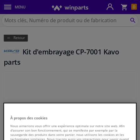
Pan
0
MENU
Carrosserie & tôles
Chercher
Winparts.be
CH
Feux & ampoules
(Wallonie)
Retour
Freinage
Kit d'embrayage CP-7001 Kavo
Système d'échappement
parts
Châssis & transmission
Refroidissement & chauffage
Pièces moteur & accessoires
Aucune photos n'est disponible
À propos des cookies
Filtres & liquides
Nous aimerions vous offrir une expérience optimale sur notre site web. Afin
d'assurer son bon fonctionnement, qui se manifeste par exemple par la
sauvegarde des produits dans votre panier, nous utilisons les cookies et les
Bagages & transport
technologies similaires. Nous traçons aussi vos interactions pour savoir quand