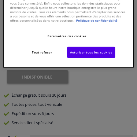
vous êtes connecté(e). Enfin, nous collectons les données statistiques pour
déterminer jusqu'à quelle heure notre boutique enregistre le plus grand
nombre de visites. Tous ces éléments nous permettent d'adapter nos services
Fenêtres & accessoires
Numéro de produit d'origine:
0267292
à vos besoins et de vous offrir une sélection pertinente des produits et des
Numéro de fabrication:
CP-9804
offres personnalisées dans notre boutique.
Politique de confidentialité
EAN:
8715616023320
Intérieur & ameublement
€ 183,
64
TTC
Paramètres des cookies
Styling & Performance
Voir les spécifications du produit
Tout refuser
Autoriser tous les cookies
Indisponible
Nettoyage & protection
INDISPONIBLE
Atelier & outils
Camping-car, moto & vélo
Échange gratuit
sours 30 jours
Toutes pièces, tout véhicule
Promotions et réductions
Expédition sous 6 jours
Service
client spécialisé
Capteurs & électronique