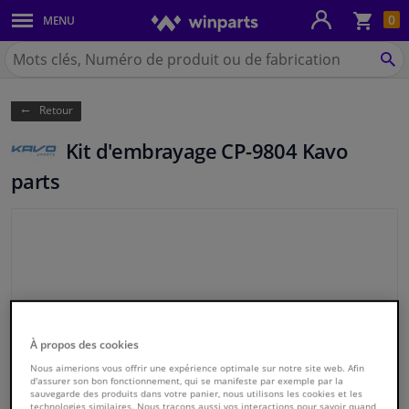
Pan
0
MENU
Carrosserie & tôles
Chercher
Winparts.be
CH
Feux & ampoules
(Wallonie)
Retour
Freinage
Kit d'embrayage CP-9804 Kavo
Système d'échappement
parts
Châssis & transmission
Refroidissement & chauffage
Pièces moteur & accessoires
Aucune photos n'est disponible
À propos des cookies
Filtres & liquides
Nous aimerions vous offrir une expérience optimale sur notre site web. Afin
d'assurer son bon fonctionnement, qui se manifeste par exemple par la
sauvegarde des produits dans votre panier, nous utilisons les cookies et les
Bagages & transport
technologies similaires. Nous traçons aussi vos interactions pour savoir quand