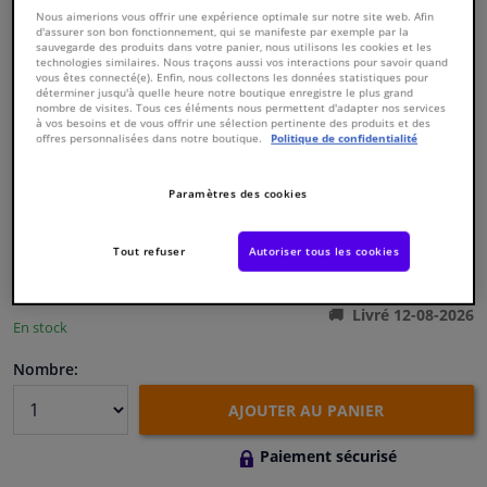
Nous aimerions vous offrir une expérience optimale sur notre site web. Afin
d'assurer son bon fonctionnement, qui se manifeste par exemple par la
sauvegarde des produits dans votre panier, nous utilisons les cookies et les
Fenêtres & accessoires
technologies similaires. Nous traçons aussi vos interactions pour savoir quand
vous êtes connecté(e). Enfin, nous collectons les données statistiques pour
déterminer jusqu'à quelle heure notre boutique enregistre le plus grand
Intérieur & ameublement
nombre de visites. Tous ces éléments nous permettent d'adapter nos services
à vos besoins et de vous offrir une sélection pertinente des produits et des
offres personnalisées dans notre boutique.
Politique de confidentialité
Numéro de produit d'origine:
0173604
Styling & Performance
Numéro de fabrication:
821276
EAN:
3276428212760
Paramètres des cookies
€ 139,
57
Nettoyage & protection
TTC
Tout refuser
Autoriser tous les cookies
Voir les spécifications du produit
Atelier & outils
Livré 12-08-2026
En stock
Camping-car, moto & vélo
Nombre:
Promotions et réductions
AJOUTER AU PANIER
Capteurs & électronique
Paiement sécurisé