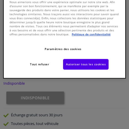
Nous aimerions vous offrir une expérience optimale sur notre site web. Afin
d'assurer son bon fonctionnement, qui se manifeste par exemple par la
sauvegarde des produits dans votre panier, nous utilisons les cookies et les
Fenêtres & accessoires
technologies similaires. Nous traçons aussi vos interactions pour savoir quand
vous êtes connecté(e). Enfin, nous collectons les données statistiques pour
déterminer jusqu'à quelle heure notre boutique enregistre le plus grand
nombre de visites. Tous ces éléments nous permettent d'adapter nos services
Intérieur & ameublement
à vos besoins et de vous offrir une sélection pertinente des produits et des
offres personnalisées dans notre boutique.
Politique de confidentialité
Numéro de produit d'origine:
0179390
Styling & Performance
Numéro de fabrication:
826537
EAN:
3276428265377
Paramètres des cookies
€ 234,
58
Nettoyage & protection
TTC
Tout refuser
Autoriser tous les cookies
Voir les spécifications du produit
Atelier & outils
Indisponible
Camping-car, moto & vélo
INDISPONIBLE
Promotions et réductions
Échange gratuit
sours 30 jours
Capteurs & électronique
Toutes pièces, tout véhicule