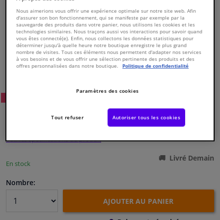
Nous aimerions vous offrir une expérience optimale sur notre site web. Afin
d'assurer son bon fonctionnement, qui se manifeste par exemple par la
Fenêtres & accessoires
sauvegarde des produits dans votre panier, nous utilisons les cookies et les
technologies similaires. Nous traçons aussi vos interactions pour savoir quand
vous êtes connecté(e). Enfin, nous collectons les données statistiques pour
déterminer jusqu'à quelle heure notre boutique enregistre le plus grand
Intérieur & ameublement
nombre de visites. Tous ces éléments nous permettent d'adapter nos services
à vos besoins et de vous offrir une sélection pertinente des produits et des
Numéro de produit d'origine:
0179850
offres personnalisées dans notre boutique.
Politique de confidentialité
Nettoyage & protection
Numéro de fabrication:
826815
EAN:
3276428268156
Paramètres des cookies
22
Prix conseillé: € 220,
Atelier & outils
WINPRICE
€ 190,
22
TTC
Tout refuser
Autoriser tous les cookies
Camping-car, moto & vélo
Voir les spécifications du produit
Promotions et réductions
Livré Demain
En stock
Capteurs & électronique
Nombre:
AJOUTER AU PANIER