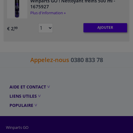
Winparts GO ! Nettoyant freins 500 ml
-
1675927
Plus d'information »
AJOUTER
€ 2,
99
Appelez-nous
0380 833 78
AIDE ET CONTACT
LIENS UTILES
POPULAIRE
Winparts GO