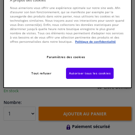
À propos des cookies
Nous aimerions vous offrir une expérience optimale sur notre site web. Afin
d'assurer son bon fonctionnement, qui se manifeste par exemple par la
Fenêtres & accessoires
sauvegarde des produits dans votre panier, nous utilisons les cookies et les
technologies similaires. Nous traçons aussi vos interactions pour savoir quand
vous êtes connecté(e). Enfin, nous collectons les données statistiques pour
Intérieur & ameublement
déterminer jusqu'à quelle heure notre boutique enregistre le plus grand
nombre de visites. Tous ces éléments nous permettent d'adapter nos services
à vos besoins et de vous offrir une sélection pertinente des produits et des
Numéro de produit d'origine:
0172602
offres personnalisées dans notre boutique.
Politique de confidentialité
Styling & Performance
Numéro de fabrication:
801001
EAN:
3276428010014
Paramètres des cookies
€ 151,
56
Nettoyage & protection
TTC
Tout refuser
Autoriser tous les cookies
Voir les spécifications du produit
Atelier & outils
Livré Demain
En stock
Camping-car, moto & vélo
Nombre:
Promotions et réductions
AJOUTER AU PANIER
Capteurs & électronique
Paiement sécurisé