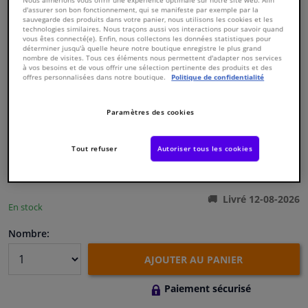
d'assurer son bon fonctionnement, qui se manifeste par exemple par la
sauvegarde des produits dans votre panier, nous utilisons les cookies et les
technologies similaires. Nous traçons aussi vos interactions pour savoir quand
Fenêtres & accessoires
vous êtes connecté(e). Enfin, nous collectons les données statistiques pour
déterminer jusqu'à quelle heure notre boutique enregistre le plus grand
nombre de visites. Tous ces éléments nous permettent d'adapter nos services
Intérieur & ameublement
à vos besoins et de vous offrir une sélection pertinente des produits et des
offres personnalisées dans notre boutique.
Politique de confidentialité
Numéro de produit d'origine:
0177427
Styling & Performance
Numéro de fabrication:
801822
Paramètres des cookies
EAN:
3276428018225
€ 251,
60
Nettoyage & protection
TTC
Tout refuser
Autoriser tous les cookies
Voir les spécifications du produit
Atelier & outils
Livré 12-08-2026
En stock
Camping-car, moto & vélo
Nombre:
Promotions et réductions
AJOUTER AU PANIER
Capteurs & électronique
Paiement sécurisé