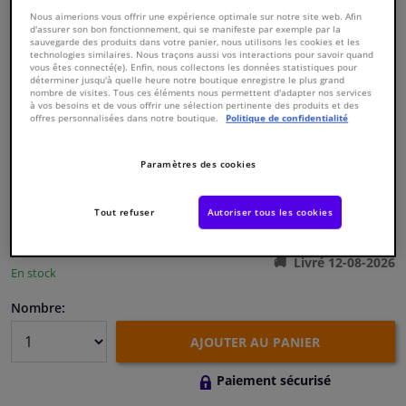
Nous aimerions vous offrir une expérience optimale sur notre site web. Afin
d'assurer son bon fonctionnement, qui se manifeste par exemple par la
Fenêtres & accessoires
sauvegarde des produits dans votre panier, nous utilisons les cookies et les
technologies similaires. Nous traçons aussi vos interactions pour savoir quand
vous êtes connecté(e). Enfin, nous collectons les données statistiques pour
déterminer jusqu'à quelle heure notre boutique enregistre le plus grand
Intérieur & ameublement
nombre de visites. Tous ces éléments nous permettent d'adapter nos services
à vos besoins et de vous offrir une sélection pertinente des produits et des
offres personnalisées dans notre boutique.
Politique de confidentialité
Numéro de produit d'origine:
0171489
Styling & Performance
Numéro de fabrication:
821234
EAN:
3276428212340
Paramètres des cookies
€ 186,
03
Nettoyage & protection
TTC
Tout refuser
Autoriser tous les cookies
Voir les spécifications du produit
Atelier & outils
Livré 12-08-2026
En stock
Camping-car, moto & vélo
Nombre:
Promotions et réductions
AJOUTER AU PANIER
Capteurs & électronique
Paiement sécurisé