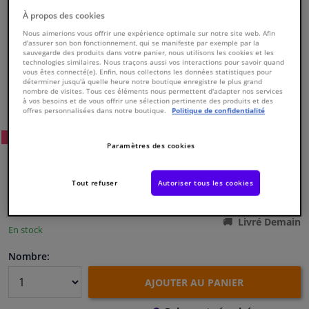
À propos des cookies
Fenêtres & accessoires
Nous aimerions vous offrir une expérience optimale sur notre site web. Afin
d'assurer son bon fonctionnement, qui se manifeste par exemple par la
sauvegarde des produits dans votre panier, nous utilisons les cookies et les
technologies similaires. Nous traçons aussi vos interactions pour savoir quand
Intérieur & ameublement
vous êtes connecté(e). Enfin, nous collectons les données statistiques pour
déterminer jusqu'à quelle heure notre boutique enregistre le plus grand
nombre de visites. Tous ces éléments nous permettent d'adapter nos services
Numéro de produit d'origine:
0172041
à vos besoins et de vous offrir une sélection pertinente des produits et des
Nettoyage & protection
Numéro de fabrication:
821341
offres personnalisées dans notre boutique.
Politique de confidentialité
EAN:
3276428213415
48
Prix conseillé: € 157,
Atelier & outils
WINPRICE
Paramètres des cookies
€ 122,
29
TTC
Camping-car, moto & vélo
Tout refuser
Autoriser tous les cookies
Voir les spécifications du produit
Promotions et réductions
Livré Demain
En stock
Capteurs & électronique
Nombre:
AJOUTER AU PANIER