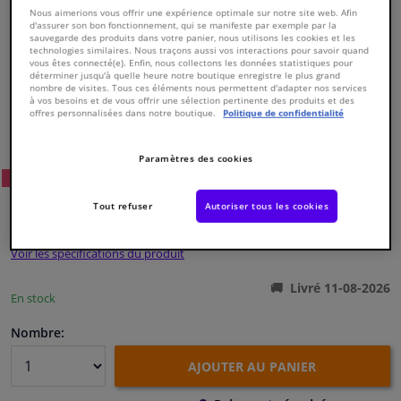
Nous aimerions vous offrir une expérience optimale sur notre site web. Afin
d'assurer son bon fonctionnement, qui se manifeste par exemple par la
sauvegarde des produits dans votre panier, nous utilisons les cookies et les
Fenêtres & accessoires
technologies similaires. Nous traçons aussi vos interactions pour savoir quand
vous êtes connecté(e). Enfin, nous collectons les données statistiques pour
déterminer jusqu'à quelle heure notre boutique enregistre le plus grand
Intérieur & ameublement
nombre de visites. Tous ces éléments nous permettent d'adapter nos services
à vos besoins et de vous offrir une sélection pertinente des produits et des
offres personnalisées dans notre boutique.
Politique de confidentialité
Numéro de produit d'origine:
0171290
Styling & Performance
Numéro de fabrication:
821460
EAN:
3276428214603
Paramètres des cookies
20
Prix conseillé: € 128,
Nettoyage & protection
WINPRICE
€ 94,
Tout refuser
Autoriser tous les cookies
01
TTC
Atelier & outils
Voir les spécifications du produit
Camping-car, moto & vélo
Livré 11-08-2026
En stock
Promotions et réductions
Nombre:
AJOUTER AU PANIER
Capteurs & électronique