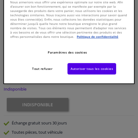
Nous aimerions vous offrir une expérience optimale sur notre site web. Afin
d'assurer son bon fonctionnement, qui se manifeste par exemple par la
sauvegarde des produits dans votre panier, nous utilisons les cookies et les
Fenêtres & accessoires
technologies similaires. Nous traçons aussi vos interactions pour savoir quand
vous êtes connecté(e). Enfin, nous collectons les données statistiques pour
déterminer jusqu'à quelle heure notre boutique enregistre le plus grand
nombre de visites. Tous ces éléments nous permettent d'adapter nos services
Intérieur & ameublement
à vos besoins et de vous offrir une sélection pertinente des produits et des
offres personnalisées dans notre boutique.
Politique de confidentialité
Numéro de produit d'origine:
0175120
Nettoyage & protection
Numéro de fabrication:
826053
EAN:
3276428260532
Paramètres des cookies
€ 142,
42
Atelier & outils
TTC
Tout refuser
Autoriser tous les cookies
Voir les spécifications du produit
Camping-car, moto & vélo
Indisponible
Promotions et réductions
INDISPONIBLE
Capteurs & électronique
Échange gratuit
sours 30 jours
Toutes pièces, tout véhicule