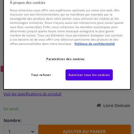
À propos des cookies
Nous aimerions vous offrir une expérience optimale sur notre site web. Afin
Fenêtres & accessoires
d'assurer son bon fonctionnement, qui se manifeste par exemple par la
sauvegarde des produits dans votre panier, nous utilisons les cookies et les
technologies similaires. Nous traçons aussi vos interactions pour savoir quand
vous êtes connecté(e). Enfin, nous collectons les données statistiques pour
Intérieur & ameublement
déterminer jusqu'à quelle heure notre boutique enregistre le plus grand
nombre de visites. Tous ces éléments nous permettent d'adapter nos services
à vos besoins et de vous offrir une sélection pertinente des produits et des
offres personnalisées dans notre boutique.
Politique de confidentialité
Nettoyage & protection
Numéro de produit d'origine:
0172383
Numéro de fabrication:
826211
Paramètres des cookies
EAN:
3276428262116
Atelier & outils
88
Prix conseillé: € 152,
WINPRICE
Tout refuser
Autoriser tous les cookies
Camping-car, moto & vélo
€ 96,
73
TTC
Promotions et réductions
Voir les spécifications du produit
Livré Demain
Capteurs & électronique
En stock
Nombre:
AJOUTER AU PANIER