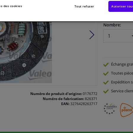
s des cookies
Tout refuser
Autoriser tou
En stock
Nombre:
Échange gra
Toutes pièce
Expédition s
Service
clien
Numéro de produit d'origine:
0176772
Numéro de fabrication:
826371
EAN:
3276428263717