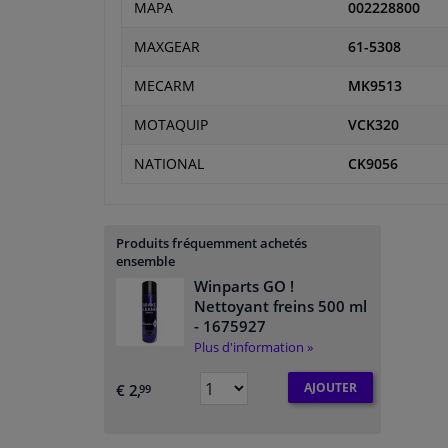
MAPA
002228800
MAXGEAR
61-5308
MECARM
MK9513
MOTAQUIP
VCK320
NATIONAL
CK9056
Produits fréquemment achetés
ensemble
Winparts GO !
Nettoyant freins 500 ml
- 1675927
Plus d'information »
AJOUTER
€ 2,
99