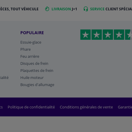
IÈCES, TOUT VÉHICULE
LIVRAISON
J+1
SERVICE
CLIENT SPÉCIA
POPULAIRE
Essuie-glace
Phare
Feu arrière
Disques de frein
Plaquettes de frein
ialité
Huile moteur
Bougies d'allumage
ts
Politique de confidentialité
Conditions générales de vente
Garanti