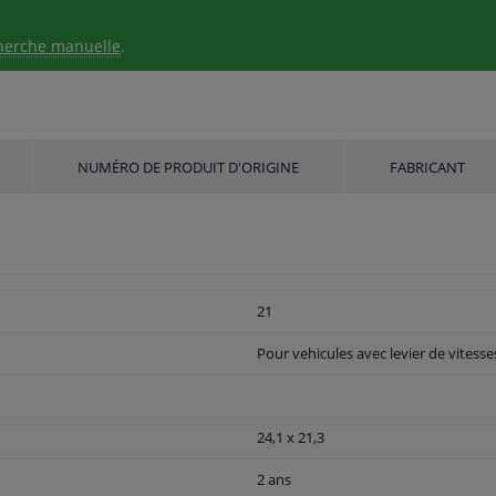
herche manuelle
.
NUMÉRO DE PRODUIT D'ORIGINE
FABRICANT
21
Pour vehicules avec levier de vitesse
24,1 x 21,3
2 ans