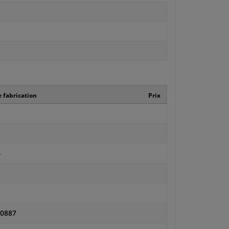
 fabrication
Prix
6
0887