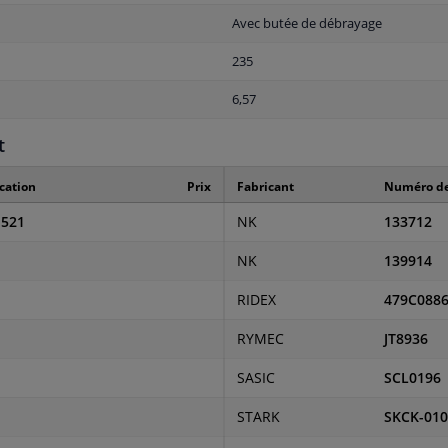
Avec butée de débrayage
235
6,57
t
cation
Prix
Fabricant
Numéro de
1521
NK
133712
NK
139914
RIDEX
479C088
RYMEC
JT8936
SASIC
SCL0196
STARK
SKCK-010