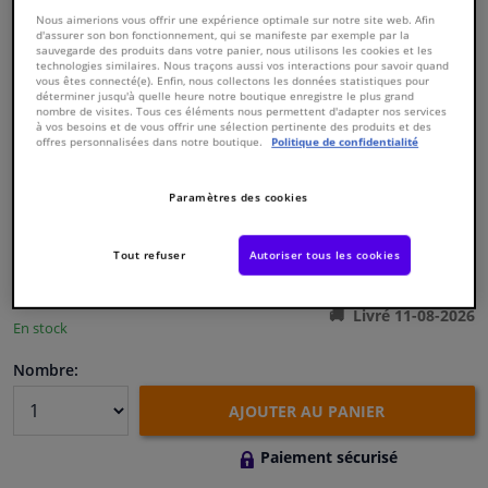
Nous aimerions vous offrir une expérience optimale sur notre site web. Afin
d'assurer son bon fonctionnement, qui se manifeste par exemple par la
Fenêtres & accessoires
sauvegarde des produits dans votre panier, nous utilisons les cookies et les
technologies similaires. Nous traçons aussi vos interactions pour savoir quand
vous êtes connecté(e). Enfin, nous collectons les données statistiques pour
déterminer jusqu'à quelle heure notre boutique enregistre le plus grand
Intérieur & ameublement
nombre de visites. Tous ces éléments nous permettent d'adapter nos services
à vos besoins et de vous offrir une sélection pertinente des produits et des
offres personnalisées dans notre boutique.
Politique de confidentialité
Numéro de produit d'origine:
0192015
Nettoyage & protection
Numéro de fabrication:
826418
EAN:
3276428264189
Paramètres des cookies
€ 126,
14
Atelier & outils
TTC
Tout refuser
Autoriser tous les cookies
Voir les spécifications du produit
Camping-car, moto & vélo
Livré 11-08-2026
En stock
Promotions et réductions
Nombre:
Capteurs & électronique
AJOUTER AU PANIER
Paiement sécurisé