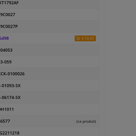
KT1792AF
79C0027
79C0027P
6498
€ 59,85
104053
3-059
KCK-0100026
-01093-SX
-06174-SX
DH1011
26577
(ce produit)
G2211218