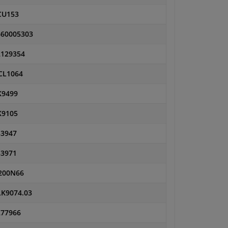
CU153
660005303
2129354
CL1064
K9499
K9105
33947
33971
200N66
LK9074.03
277966