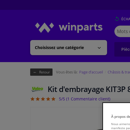
ÉCH
Cherche
Winpart
(Walloni
Choisissez une catégorie
Pièc
Vous êtes là:
Page d’accueil
Châssis & tr
Retour
Kit d'embrayage KIT3P 
5/5 (
1
Commentaire client)
5
À propos d
Nous aimerion
manifeste par