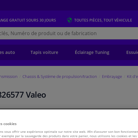
ANGE GRATUIT
SOURS 30 JOURS
TOUTES PIÈCES, TOUT VÉHICULE
r
s.be
e)
es auto
Tapis voiture
Éclairage Tuning
Essui
ansmission
Chassis & Système de propulsion/traction
Embrayage
Kit d
826577 Valeo
Pri
WINPRICE
es cookies
€ 82,
14
TT
s vous offrir une expérience optimale sur notre site web. Afin d'assurer son bon fonctionne
 exemple par la sauvegarde des produits dans votre panier, nous utilisons les cookies et les