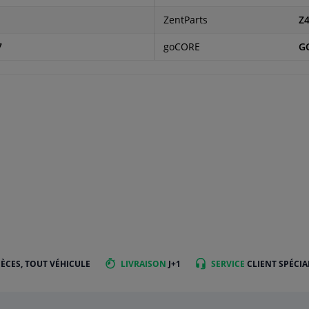
ZentParts
Z
7
goCORE
G
IÈCES, TOUT VÉHICULE
LIVRAISON
J+1
SERVICE
CLIENT SPÉCIA