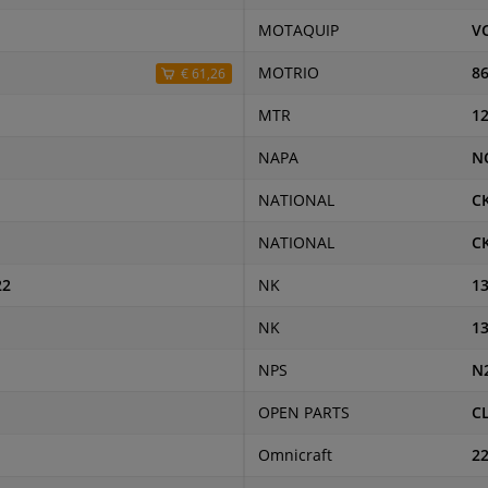
MOTAQUIP
V
MOTRIO
8
€ 61,26
MTR
1
NAPA
N
NATIONAL
C
NATIONAL
C
22
NK
1
NK
1
NPS
N
OPEN PARTS
C
Omnicraft
2