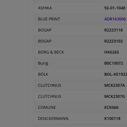
ASHIKA
92-01-1048
BLUE PRINT
ADR163006
BOGAP
R2223118
BOGAP
R2223102
BORG & BECK
HK6265
Burig
B0C10072
BÖLK
BOL-KE192
CLUTCHNUS
MCK2307A
CLUTCHNUS
MCK2307G
COMLINE
ECK066
DENCKERMANN
K100118