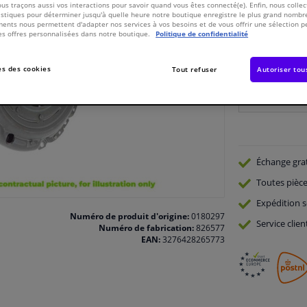
ous traçons aussi vos interactions pour savoir quand vous êtes connecté(e). Enfin, nous collec
Voir les spécific
stiques pour déterminer jusqu'à quelle heure notre boutique enregistre le plus grand nombre
ents nous permettent d'adapter nos services à vos besoins et de vous offrir une sélection p
es offres personnalisées dans notre boutique.
Politique de confidentialité
En stock
s des cookies
Tout refuser
Autoriser tou
Nombre:
Échange gra
Toutes pièce
Expédition s
Numéro de produit d'origine:
0180297
Service
clien
Numéro de fabrication:
826577
EAN:
3276428265773