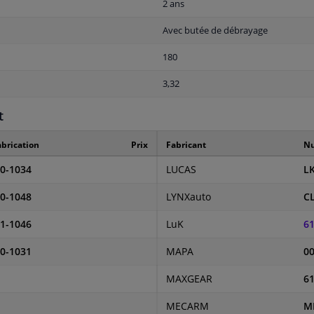
2 ans
Avec butée de débrayage
180
3,32
t
brication
Prix
Fabricant
Nu
0-1034
LUCAS
L
0-1048
LYNXauto
CL
1-1046
LuK
61
0-1031
MAPA
0
MAXGEAR
61
MECARM
M