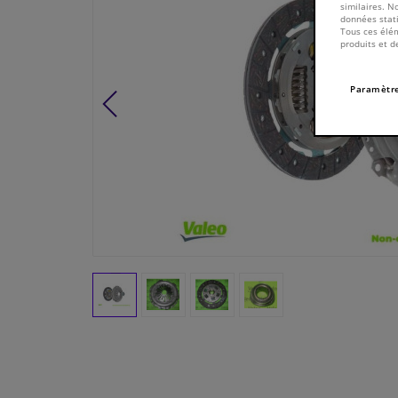
similaires. N
données stati
Tous ces élém
produits et d
Paramètre