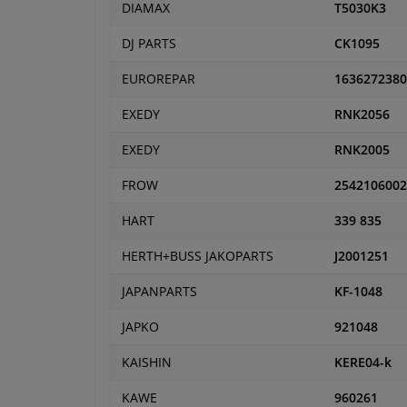
DIAMAX
T5030K3
DJ PARTS
CK1095
EUROREPAR
1636272380
EXEDY
RNK2056
EXEDY
RNK2005
FROW
2542106002
HART
339 835
HERTH+BUSS JAKOPARTS
J2001251
JAPANPARTS
KF-1048
JAPKO
921048
KAISHIN
KERE04-k
KAWE
960261