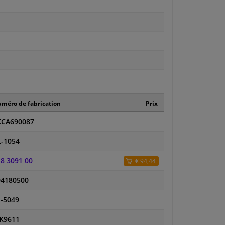
méro de fabrication
Prix
KCA690087
-1054
8 3091 00
€ 94,44
04180500
-5049
K9611