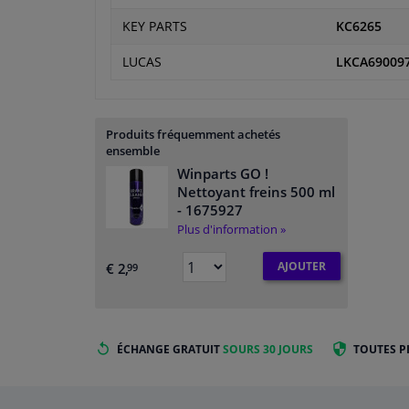
KEY PARTS
KC6265
LUCAS
LKCA69009
Produits fréquemment achetés
ensemble
Winparts GO !
Nettoyant freins 500 ml
- 1675927
Plus d'information »
AJOUTER
€ 2,
99
ÉCHANGE GRATUIT
SOURS 30 JOURS
TOUTES P