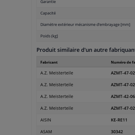
Garantie
Capacité
Diamètre extérieur mécanisme d’embrayage [mm]
Poids (kg]
Produit similaire d'un autre fabriquan
Fabricant
Numéro de fa
A.Z. Meisterteile
AZMT-47-02
A.Z. Meisterteile
AZMT-47-02
A.Z. Meisterteile
AZMT-42-06
A.Z. Meisterteile
AZMT-47-02
AISIN
KE-RE11
ASAM
30342