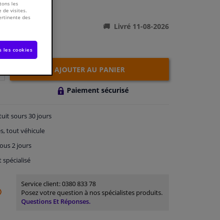
tons les
ations du produit
 de visites.
ertinente des
Livré 11-08-2026
s les cookies
AJOUTER AU PANIER
Paiement sécurisé
tuit
sours 30 jours
s, tout véhicule
ous 2 jours
t spécialisé
Service client:
0380 833 78
Posez votre question à nos spécialistes produits.
Questions Et Réponses.