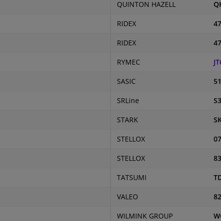
QUINTON HAZELL
Q
RIDEX
4
RIDEX
4
RYMEC
JT
SASIC
5
SRLine
S3
STARK
S
STELLOX
07
STELLOX
83
TATSUMI
T
VALEO
8
WILMINK GROUP
W