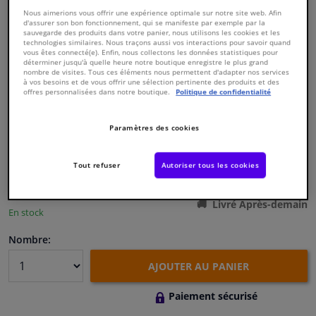
Nous aimerions vous offrir une expérience optimale sur notre site web. Afin
d'assurer son bon fonctionnement, qui se manifeste par exemple par la
Fenêtres & accessoires
sauvegarde des produits dans votre panier, nous utilisons les cookies et les
technologies similaires. Nous traçons aussi vos interactions pour savoir quand
vous êtes connecté(e). Enfin, nous collectons les données statistiques pour
déterminer jusqu'à quelle heure notre boutique enregistre le plus grand
Intérieur & ameublement
nombre de visites. Tous ces éléments nous permettent d'adapter nos services
à vos besoins et de vous offrir une sélection pertinente des produits et des
offres personnalisées dans notre boutique.
Politique de confidentialité
Numéro de produit d'origine:
0174379
Nettoyage & protection
Numéro de fabrication:
826681
EAN:
3276428266817
Paramètres des cookies
€ 158,
24
Atelier & outils
TTC
Tout refuser
Autoriser tous les cookies
Voir les spécifications du produit
Camping-car, moto & vélo
Livré Après-demain
En stock
Promotions et réductions
Nombre:
Capteurs & électronique
AJOUTER AU PANIER
Paiement sécurisé