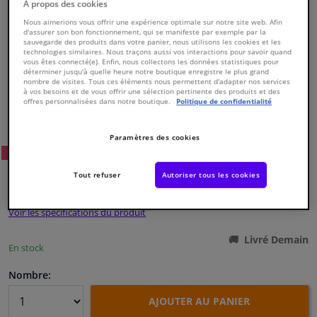
À propos des cookies
Nous aimerions vous offrir une expérience optimale sur notre site web. Afin
Fenêtres & accessoires
d'assurer son bon fonctionnement, qui se manifeste par exemple par la
sauvegarde des produits dans votre panier, nous utilisons les cookies et les
technologies similaires. Nous traçons aussi vos interactions pour savoir quand
vous êtes connecté(e). Enfin, nous collectons les données statistiques pour
Intérieur & ameublement
déterminer jusqu'à quelle heure notre boutique enregistre le plus grand
nombre de visites. Tous ces éléments nous permettent d'adapter nos services
à vos besoins et de vous offrir une sélection pertinente des produits et des
offres personnalisées dans notre boutique.
Politique de confidentialité
Nettoyage & protection
Numéro de produit d'origine:
0181643
Numéro de fabrication:
826805
EAN:
3276428268057
Paramètres des cookies
Atelier & outils
23
Prix conseillé: € 197,
WINPRICE
€ 139,
Tout refuser
Autoriser tous les cookies
50
Camping-car, moto & vélo
TTC
Voir les spécifications du produit
Promotions et réductions
Livré Demain
En stock
Capteurs & électronique
Nombre:
AJOUTER AU PANIER