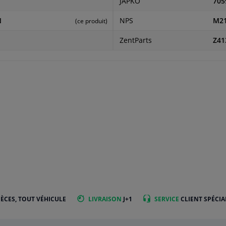
JAPKO
705
N
NPS
M21
(ce produit)
ZentParts
Z41
IÈCES, TOUT VÉHICULE
LIVRAISON
J+1
SERVICE
CLIENT SPÉCIA