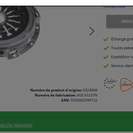
Indisponible
INDI
Échange gra
Toutes pièce
Expédition s
Service
clien
Numéro de produit d'origine:
0324068
Numéro de fabrication:
ADC43237N
EAN:
5050063599152
herche manuelle
.