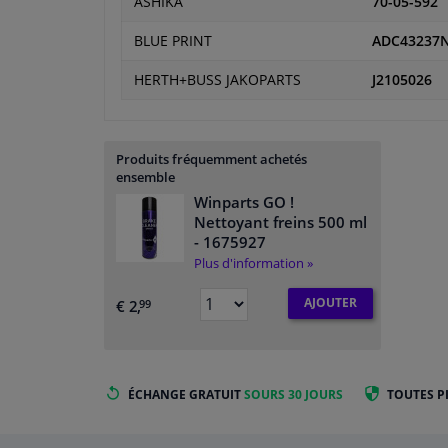
ASHIKA
70-05-592
BLUE PRINT
ADC43237
HERTH+BUSS JAKOPARTS
J2105026
Produits fréquemment achetés
ensemble
Winparts GO !
Nettoyant freins 500 ml
- 1675927
Plus d'information »
AJOUTER
€ 2,
99
ÉCHANGE GRATUIT
SOURS 30 JOURS
TOUTES P