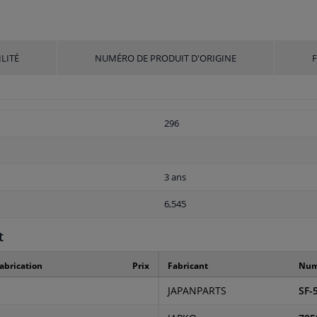
LITÉ
NUMÉRO DE PRODUIT D'ORIGINE
296
3 ans
6,545
t
abrication
Prix
Fabricant
Numé
JAPANPARTS
SF-