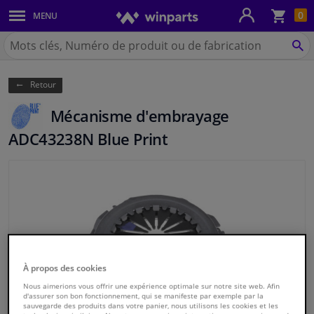
Pan
0
MENU
Carrosserie & tôles
Chercher
Winparts.be
CH
Feux & ampoules
(Wallonie)
Retour
Freinage
Mécanisme d'embrayage
Système d'échappement
ADC43238N Blue Print
Châssis & transmission
Refroidissement & chauffage
Pièces moteur & accessoires
À propos des cookies
Filtres & liquides
Nous aimerions vous offrir une expérience optimale sur notre site web. Afin
d'assurer son bon fonctionnement, qui se manifeste par exemple par la
sauvegarde des produits dans votre panier, nous utilisons les cookies et les
Bagages & transport