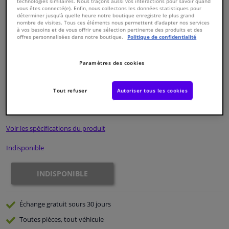
technologies similaires. Nous traçons aussi vos interactions pour savoir quand
vous êtes connecté(e). Enfin, nous collectons les données statistiques pour
déterminer jusqu'à quelle heure notre boutique enregistre le plus grand
Fenêtres & accessoires
nombre de visites. Tous ces éléments nous permettent d'adapter nos services
à vos besoins et de vous offrir une sélection pertinente des produits et des
offres personnalisées dans notre boutique.
Politique de confidentialité
Intérieur & ameublement
Paramètres des cookies
Numéro de produit d'origine:
0324069
Styling & Performance
Numéro de fabrication:
ADC43238N
EAN:
5050063625738
Tout refuser
Autoriser tous les cookies
€ 131,
41
Nettoyage & protection
TTC
Voir les spécifications du produit
Atelier & outils
Indisponible
Camping-car, moto & vélo
INDISPONIBLE
Promotions et réductions
Échange gratuit
sours 30 jours
Capteurs & électronique
Toutes pièces, tout véhicule