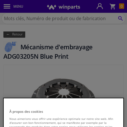
Pan
0
MENU
Carrosserie & tôles
Chercher
Winparts.be
CH
Feux & ampoules
(Wallonie)
Retour
Freinage
Mécanisme d'embrayage
Système d'échappement
ADG03205N Blue Print
Châssis & transmission
Refroidissement & chauffage
Pièces moteur & accessoires
Filtres & liquides
À propos des cookies
Nous aimerions vous offrir une expérience optimale sur notre site web. Afin
d'assurer son bon fonctionnement, qui se manifeste par exemple par la
Bagages & transport
sauvegarde des produits dans votre panier, nous utilisons les cookies et les