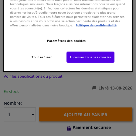
technologies similaires. Nous traçons aussi vos interactions pour savoir quand
vous êtes connecté(e). Enfin, nous collectons les données statistiques pour
déterminer jusqu'à quelle heure notre boutique enregistre le plus grand
Fenêtres & accessoires
nombre de visites. Tous ces éléments nous permettent d'adapter nos services
à vos besoins et de vous offrir une sélection pertinente des produits et des
offres personnalisées dans notre boutique.
Politique de confidentialité
Intérieur & ameublement
Numéro de produit d'origine:
0324110
Paramètres des cookies
Styling & Performance
Numéro de fabrication:
ADG03205N
EAN:
5050063610390
Tout refuser
Autoriser tous les cookies
€ 46,
30
Nettoyage & protection
TTC
Voir les spécifications du produit
Atelier & outils
Livré 13-08-2026
En stock
Camping-car, moto & vélo
Nombre:
Promotions et réductions
AJOUTER AU PANIER
Capteurs & électronique
Paiement sécurisé