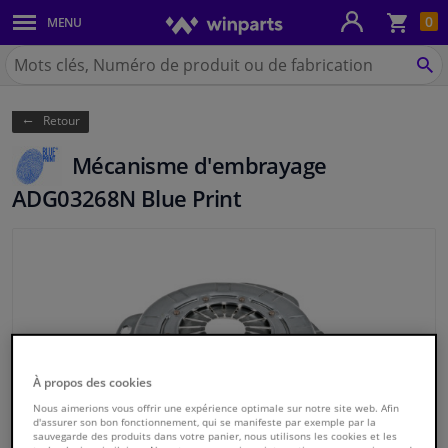
Pan
0
MENU
Carrosserie & tôles
Chercher
Winparts.be
CH
Feux & ampoules
(Wallonie)
Retour
Freinage
Mécanisme d'embrayage
Système d'échappement
ADG03268N Blue Print
Châssis & transmission
Refroidissement & chauffage
Pièces moteur & accessoires
À propos des cookies
Filtres & liquides
Nous aimerions vous offrir une expérience optimale sur notre site web. Afin
d'assurer son bon fonctionnement, qui se manifeste par exemple par la
sauvegarde des produits dans votre panier, nous utilisons les cookies et les
Bagages & transport