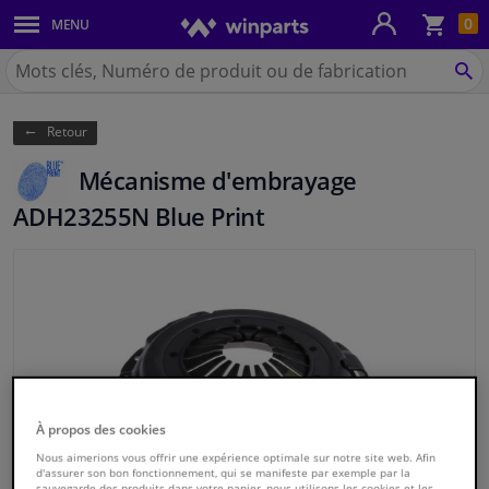
Pan
0
MENU
Carrosserie & tôles
Chercher
Winparts.be
CH
Feux & ampoules
(Wallonie)
Retour
Freinage
Mécanisme d'embrayage
Système d'échappement
ADH23255N Blue Print
Châssis & transmission
Refroidissement & chauffage
Pièces moteur & accessoires
Filtres & liquides
À propos des cookies
Nous aimerions vous offrir une expérience optimale sur notre site web. Afin
d'assurer son bon fonctionnement, qui se manifeste par exemple par la
Bagages & transport
sauvegarde des produits dans votre panier, nous utilisons les cookies et les