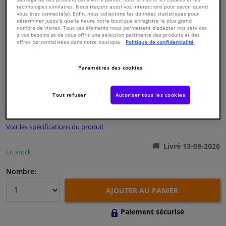
technologies similaires. Nous traçons aussi vos interactions pour savoir quand
vous êtes connecté(e). Enfin, nous collectons les données statistiques pour
déterminer jusqu'à quelle heure notre boutique enregistre le plus grand
Fenêtres & accessoires
nombre de visites. Tous ces éléments nous permettent d'adapter nos services
à vos besoins et de vous offrir une sélection pertinente des produits et des
offres personnalisées dans notre boutique.
Politique de confidentialité
Intérieur & ameublement
Numéro de produit d'origine:
0324223
Paramètres des cookies
Styling & Performance
Numéro de fabrication:
ADH23255N
EAN:
5050063599336
Tout refuser
Autoriser tous les cookies
€ 107,
71
Nettoyage & protection
TTC
Voir les spécifications du produit
Atelier & outils
Livré 13-08-2026
En stock
Camping-car, moto & vélo
Nombre:
Promotions et réductions
AJOUTER AU PANIER
Capteurs & électronique
Paiement sécurisé