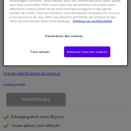
technologies similaires. Nous traçons aussi vos interactions pour savoir quand
vous êtes connecté(e). Enfin, nous collectons les données statistiques pour
déterminer jusqu'à quelle heure notre boutique enregistre le plus grand
Fenêtres & accessoires
nombre de visites. Tous ces éléments nous permettent d'adapter nos services
à vos besoins et de vous offrir une sélection pertinente des produits et des
offres personnalisées dans notre boutique.
Politique de confidentialité
Intérieur & ameublement
Paramètres des cookies
Numéro de produit d'origine:
0324369
Nettoyage & protection
Numéro de fabrication:
ADT33219N
EAN:
5050063599497
Tout refuser
Autoriser tous les cookies
€ 47,
26
Atelier & outils
TTC
Voir les spécifications du produit
Camping-car, moto & vélo
Indisponible
Promotions et réductions
INDISPONIBLE
Capteurs & électronique
Échange gratuit
sours 30 jours
Toutes pièces, tout véhicule