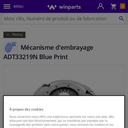
Pan
0
MENU
Carrosserie & tôles
Chercher
Winparts.be
CH
Feux & ampoules
(Wallonie)
Retour
Freinage
Mécanisme d'embrayage
Système d'échappement
ADT33219N Blue Print
Châssis & transmission
Refroidissement & chauffage
Pièces moteur & accessoires
À propos des cookies
Filtres & liquides
Nous aimerions vous offrir une expérience optimale sur notre site web. Afin
d'assurer son bon fonctionnement, qui se manifeste par exemple par la
sauvegarde des produits dans votre panier, nous utilisons les cookies et les
Bagages & transport