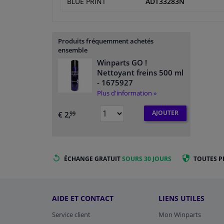
BLUE PRINT
ADT33283N
Produits fréquemment achetés
ensemble
Winparts GO !
Nettoyant freins 500 ml
- 1675927
Plus d'information »
AJOUTER
€ 2,
99
ÉCHANGE GRATUIT
SOURS 30 JOURS
TOUTES P
AIDE ET CONTACT
LIENS UTILES
Service client
Mon Winparts