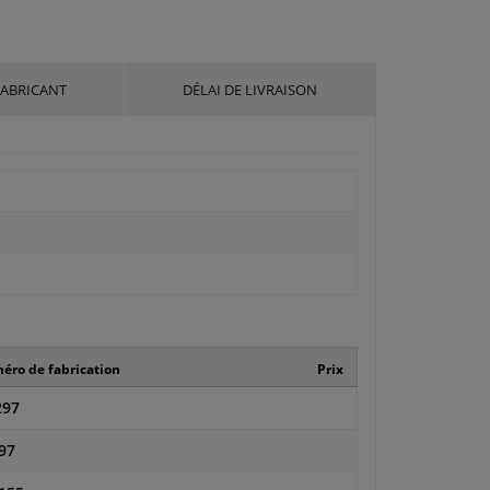
FABRICANT
DÉLAI DE LIVRAISON
ro de fabrication
Prix
297
97