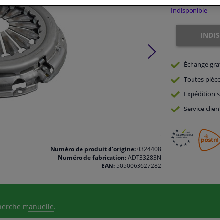
Indisponible
INDI
Échange gra
Toutes pièce
Expédition s
Service
clien
Numéro de produit d'origine:
0324408
Numéro de fabrication:
ADT33283N
EAN:
5050063627282
herche manuelle
.