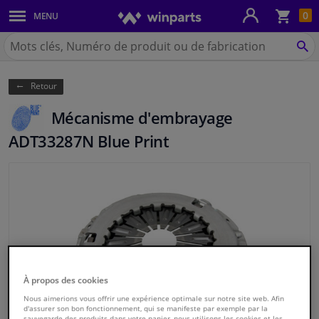
Pan
0
MENU
Carrosserie & tôles
Chercher
Winparts.be
CH
Feux & ampoules
(Wallonie)
Retour
Freinage
Mécanisme d'embrayage
Système d'échappement
ADT33287N Blue Print
Châssis & transmission
Refroidissement & chauffage
Pièces moteur & accessoires
Filtres & liquides
À propos des cookies
Nous aimerions vous offrir une expérience optimale sur notre site web. Afin
d'assurer son bon fonctionnement, qui se manifeste par exemple par la
Bagages & transport
sauvegarde des produits dans votre panier, nous utilisons les cookies et les