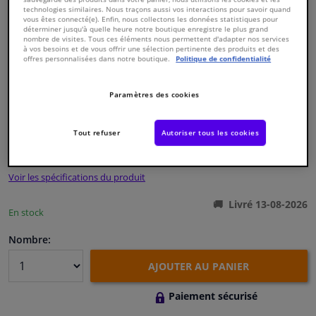
technologies similaires. Nous traçons aussi vos interactions pour savoir quand
vous êtes connecté(e). Enfin, nous collectons les données statistiques pour
déterminer jusqu'à quelle heure notre boutique enregistre le plus grand
Fenêtres & accessoires
nombre de visites. Tous ces éléments nous permettent d'adapter nos services
à vos besoins et de vous offrir une sélection pertinente des produits et des
offres personnalisées dans notre boutique.
Politique de confidentialité
Intérieur & ameublement
Numéro de produit d'origine:
0324411
Paramètres des cookies
Styling & Performance
Numéro de fabrication:
ADT33287N
EAN:
5050063593297
Tout refuser
Autoriser tous les cookies
€ 67,
24
Nettoyage & protection
TTC
Voir les spécifications du produit
Atelier & outils
Livré 13-08-2026
En stock
Camping-car, moto & vélo
Nombre:
Promotions et réductions
AJOUTER AU PANIER
Capteurs & électronique
Paiement sécurisé