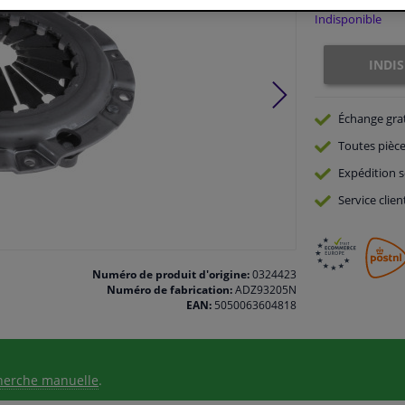
Indisponible
INDI
Échange gra
Toutes pièce
Expédition s
Service
clien
Numéro de produit d'origine:
0324423
Numéro de fabrication:
ADZ93205N
EAN:
5050063604818
herche manuelle
.