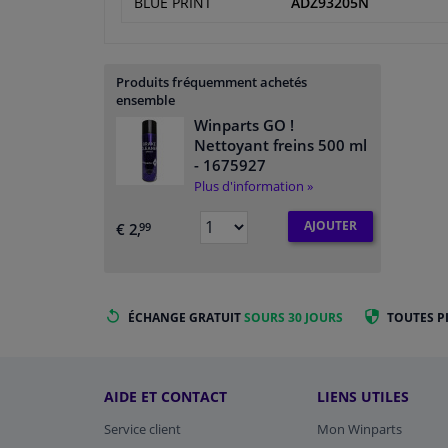
BLUE PRINT
ADZ93205N
Produits fréquemment achetés
ensemble
Winparts GO !
Nettoyant freins 500 ml
- 1675927
Plus d'information »
AJOUTER
€ 2,
99
ÉCHANGE GRATUIT
SOURS 30 JOURS
TOUTES P
AIDE ET CONTACT
LIENS UTILES
Service client
Mon Winparts