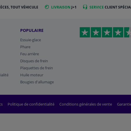
IÈCES, TOUT VÉHICULE
LIVRAISON
J+1
SERVICE
CLIENT SPÉCIA
POPULAIRE
Essuie-glace
Phare
Feu arrière
Disques de frein
Plaquettes de frein
ialité
Huile moteur
Bougies d'allumage
ts
Politique de confidentialité
Conditions générales de vente
Garanti