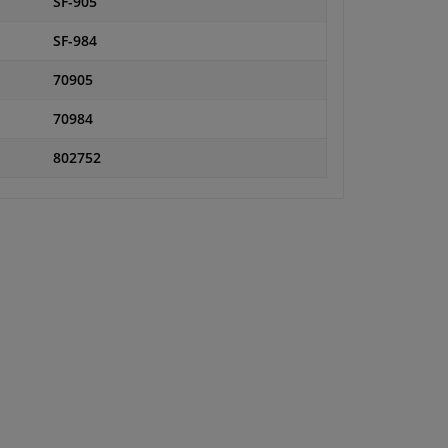
SF-905
SF-984
70905
70984
802752