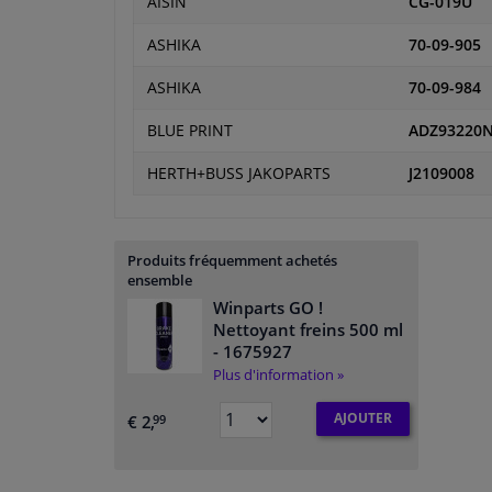
AISIN
CG-019U
ASHIKA
70-09-905
ASHIKA
70-09-984
BLUE PRINT
ADZ93220
HERTH+BUSS JAKOPARTS
J2109008
Produits fréquemment achetés
ensemble
Winparts GO !
Nettoyant freins 500 ml
- 1675927
Plus d'information »
AJOUTER
€ 2,
99