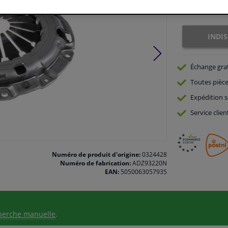
Indisponible
INDI
Échange gra
Toutes pièce
Expédition s
Service
clien
Numéro de produit d'origine:
0324428
Numéro de fabrication:
ADZ93220N
EAN:
5050063057935
herche manuelle
.