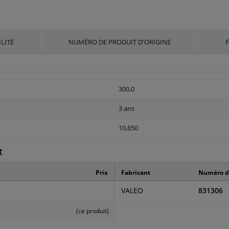
LITÉ
NUMÉRO DE PRODUIT D'ORIGINE
300,0
3 ans
10,650
t
Prix
Fabricant
Numéro de
VALEO
831306
(ce produit)