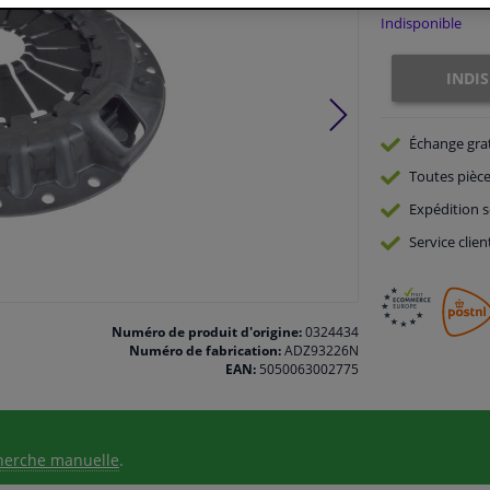
Indisponible
INDI
Échange gra
Toutes pièce
Expédition s
Service
clien
Numéro de produit d'origine:
0324434
Numéro de fabrication:
ADZ93226N
EAN:
5050063002775
herche manuelle
.