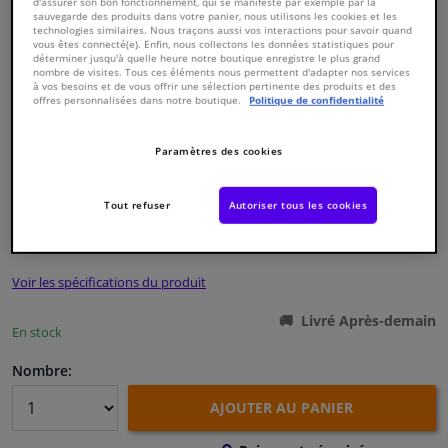
d'assurer son bon fonctionnement, qui se manifeste par exemple par la
sauvegarde des produits dans votre panier, nous utilisons les cookies et les
technologies similaires. Nous traçons aussi vos interactions pour savoir quand
Fenêtres & accessoires
vous êtes connecté(e). Enfin, nous collectons les données statistiques pour
déterminer jusqu'à quelle heure notre boutique enregistre le plus grand
nombre de visites. Tous ces éléments nous permettent d'adapter nos services
à vos besoins et de vous offrir une sélection pertinente des produits et des
Intérieur & ameublement
offres personnalisées dans notre boutique.
Politique de confidentialité
Nettoyage & protection
Paramètres des cookies
Numéro de produit d'origine:
0123655
Numéro de fabrication:
03629
EAN:
4027816036296
Atelier & outils
Tout refuser
Autoriser tous les cookies
€ 9,
06
TTC
Camping-car, moto & vélo
Voir les spécifications du produit
Promotions et réductions
Livré Après-demain
En stock
Capteurs & électronique
Nombre:
AJOUTER AU PANIER