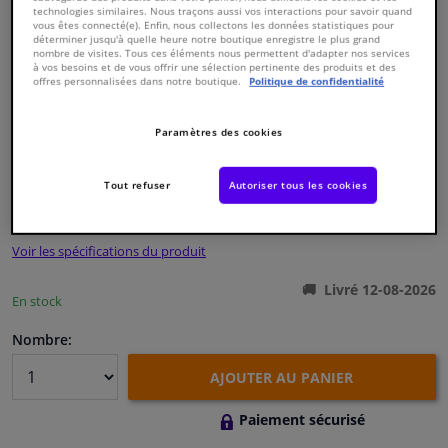
technologies similaires. Nous traçons aussi vos interactions pour savoir quand
vous êtes connecté(e). Enfin, nous collectons les données statistiques pour
déterminer jusqu'à quelle heure notre boutique enregistre le plus grand
Fenêtres & accessoires
nombre de visites. Tous ces éléments nous permettent d'adapter nos services
à vos besoins et de vous offrir une sélection pertinente des produits et des
offres personnalisées dans notre boutique.
Politique de confidentialité
Intérieur & ameublement
Paramètres des cookies
Numéro de produit d'origine:
0123465
Styling & Performance
Numéro de fabrication:
03633
EAN:
4027816036333
Tout refuser
Autoriser tous les cookies
€ 9,
23
Nettoyage & protection
TTC
Voir les spécifications du produit
Atelier & outils
Livré 12-08-2026
En stock
Camping-car, moto & vélo
Nombre:
Promotions et réductions
AJOUTER AU PANIER
Capteurs & électronique
Paiement sécurisé