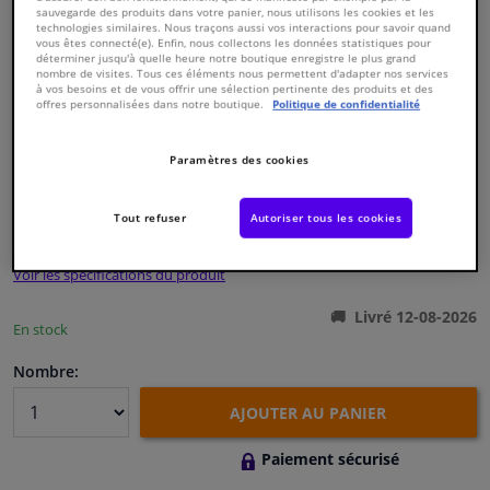
sauvegarde des produits dans votre panier, nous utilisons les cookies et les
technologies similaires. Nous traçons aussi vos interactions pour savoir quand
vous êtes connecté(e). Enfin, nous collectons les données statistiques pour
Fenêtres & accessoires
déterminer jusqu'à quelle heure notre boutique enregistre le plus grand
nombre de visites. Tous ces éléments nous permettent d'adapter nos services
à vos besoins et de vous offrir une sélection pertinente des produits et des
offres personnalisées dans notre boutique.
Politique de confidentialité
Intérieur & ameublement
Numéro de produit d'origine:
0123567
Paramètres des cookies
Styling & Performance
Numéro de fabrication:
12416
EAN:
4027816124160
€ 10,
05
Nettoyage & protection
Tout refuser
Autoriser tous les cookies
TTC
Voir les spécifications du produit
Atelier & outils
Livré 12-08-2026
En stock
Camping-car, moto & vélo
Nombre:
Promotions et réductions
AJOUTER AU PANIER
Capteurs & électronique
Paiement sécurisé