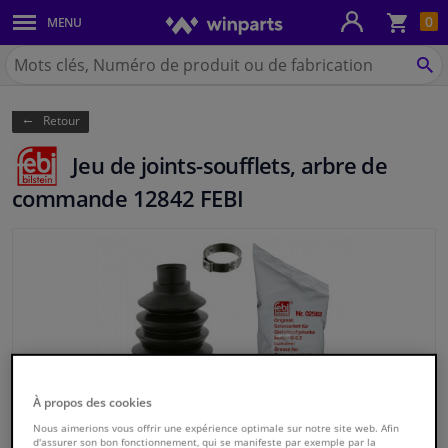
Pan
0
MENU
Carrosserie & tôles
Chercher
Winparts.be
CH
Feux & ampoules
(Wallonie)
Retour
Freinage
Jeu de joints-soufflets, arbre de
Système d'échappement
commande 12842 FEBI
Châssis & transmission
Refroidissement & chauffage
Pièces moteur & accessoires
Filtres & liquides
À propos des cookies
Nous aimerions vous offrir une expérience optimale sur notre site web. Afin
Bagages & transport
d'assurer son bon fonctionnement, qui se manifeste par exemple par la