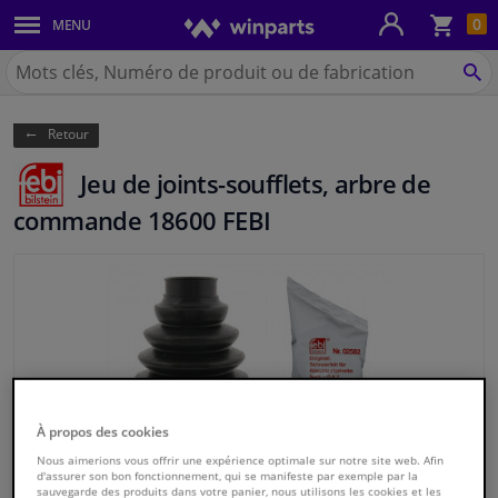
Pan
0
MENU
Carrosserie & tôles
Chercher
Winparts.be
CH
Feux & ampoules
(Wallonie)
Retour
Freinage
Jeu de joints-soufflets, arbre de
Système d'échappement
commande 18600 FEBI
Châssis & transmission
Refroidissement & chauffage
Pièces moteur & accessoires
À propos des cookies
Filtres & liquides
Nous aimerions vous offrir une expérience optimale sur notre site web. Afin
d'assurer son bon fonctionnement, qui se manifeste par exemple par la
Bagages & transport
sauvegarde des produits dans votre panier, nous utilisons les cookies et les