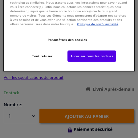
technologies similaires. Nous traçons aussi vos interactions pour savoir quand
vous êtes connecté(e). Enfin, nous collectons les données statistiques pour
déterminer jusqu'à quelle heure notre boutique enregistre le plus grand
Fenêtres & accessoires
nombre de visites. Tous ces éléments nous permettent d'adapter nos services
à vos besoins et de vous offrir une sélection pertinente des produits et des
offres personnalisées dans notre boutique.
Politique de confidentialité
Intérieur & ameublement
Paramètres des cookies
Numéro de produit d'origine:
0123622
Nettoyage & protection
Numéro de fabrication:
18600
EAN:
4027816186007
Tout refuser
Autoriser tous les cookies
€ 9,
45
Atelier & outils
TTC
Voir les spécifications du produit
Camping-car, moto & vélo
Livré Après-demain
En stock
Promotions et réductions
Nombre:
Capteurs & électronique
AJOUTER AU PANIER
Paiement sécurisé