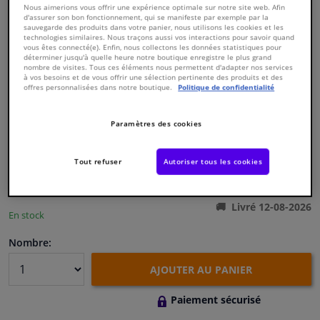
Nous aimerions vous offrir une expérience optimale sur notre site web. Afin
d'assurer son bon fonctionnement, qui se manifeste par exemple par la
sauvegarde des produits dans votre panier, nous utilisons les cookies et les
Fenêtres & accessoires
technologies similaires. Nous traçons aussi vos interactions pour savoir quand
vous êtes connecté(e). Enfin, nous collectons les données statistiques pour
déterminer jusqu'à quelle heure notre boutique enregistre le plus grand
nombre de visites. Tous ces éléments nous permettent d'adapter nos services
Intérieur & ameublement
à vos besoins et de vous offrir une sélection pertinente des produits et des
offres personnalisées dans notre boutique.
Politique de confidentialité
Numéro de produit d'origine:
0123475
Styling & Performance
Numéro de fabrication:
31056
EAN:
4027816310563
Paramètres des cookies
€ 11,
74
Nettoyage & protection
TTC
Tout refuser
Autoriser tous les cookies
Voir les spécifications du produit
Atelier & outils
Livré 12-08-2026
En stock
Camping-car, moto & vélo
Nombre:
Promotions et réductions
AJOUTER AU PANIER
Capteurs & électronique
Paiement sécurisé