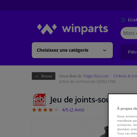
ÉCH
Cherche
Winpart
(Walloni
Choisissez une catégorie
Pièc
Vous êtes là:
Page d’accueil
Châssis & tr
Retour
arbre de commande 32662 FEBI
Jeu de joints-soufflets
À propos d
4/5 (
2
Avis)
4
Nous aimerion
manifeste par
similaires. N
données stati
Tous ces élém