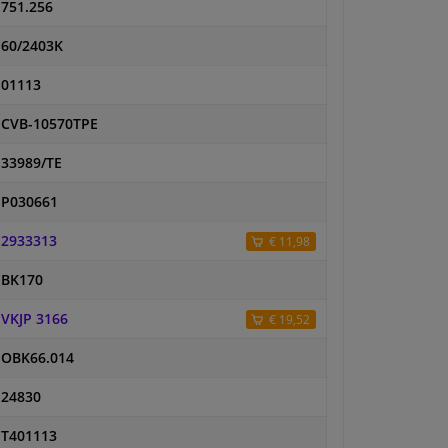
751.256
60/2403K
01113
CVB-10570TPE
33989/TE
P030661
2933313
€ 11,98
BK170
VKJP 3166
€ 19,52
OBK66.014
24830
T401113