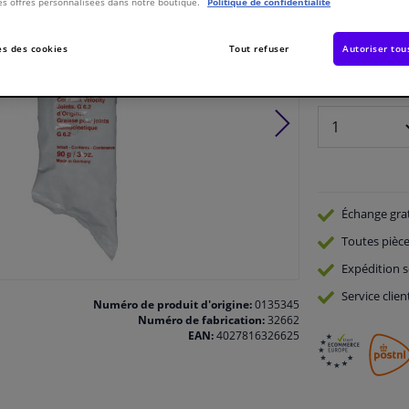
es offres personnalisées dans notre boutique.
Politique de confidentialité
Voir les spécific
s des cookies
Tout refuser
Autoriser tou
En stock
Nombre:
Échange gra
Toutes pièce
Expédition s
Service
clien
Numéro de produit d'origine:
0135345
Numéro de fabrication:
32662
EAN:
4027816326625