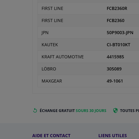
FIRST LINE
FCB2360R
FIRST LINE
FCB2360
JPN
50P9003-JPN
KAUTEK
CI-BT010KT
KRAFT AUTOMOTIVE
4415985
LÖBRO
305089
MAXGEAR
49-1061
ÉCHANGE GRATUIT
SOURS 30 JOURS
TOUTES P
AIDE ET CONTACT
LIENS UTILES