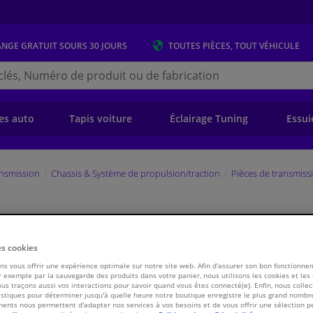
ANGE GRATUIT
SOURS 30 JOURS
TOUTES PIÈCES, TOUT VÉHICULE
r
s.be
e)
es auto
Tapis voiture
Éclairage Tuning
Essui
ansmission
Chassis & Système de propulsion/traction
Pièces de transmiss
, arbre de commande 32662 FEBI
es cookies
s vous offrir une expérience optimale sur notre site web. Afin d'assurer son bon fonctionne
 exemple par la sauvegarde des produits dans votre panier, nous utilisons les cookies et les
€ 13,
ous traçons aussi vos interactions pour savoir quand vous êtes connecté(e). Enfin, nous collec
78
TT
stiques pour déterminer jusqu'à quelle heure notre boutique enregistre le plus grand nombre
ents nous permettent d'adapter nos services à vos besoins et de vous offrir une sélection p