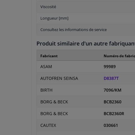
Viscosité
Longueur [mm]
Consultez les informations de service
Produit similaire d'un autre fabriquan
Fabricant
Numéro de fabric
ASAM
99989
AUTOFREN SEINSA
D8387T
BIRTH
7096/KM
BORG & BECK
BCB2360
BORG & BECK
BCB2360R
CAUTEX
030661