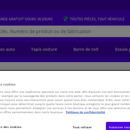
ANGE GRATUIT
SOURS 30 JOURS
TOUTES PIÈCES, TOUT VÉHICULE
r
s.be
e)
ces auto
Tapis voiture
Barre de toit
Essuie 
ansmission
Chassis & Système de propulsion/traction
Pièces de transmiss
es cookies
, arbre de commande 38539 FEBI
s vous offrir une expérience optimale sur notre site web. Afin d'assurer son bon fonctionne
 exemple par la sauvegarde des produits dans votre panier, nous utilisons les cookies et les
ous traçons aussi vos interactions pour savoir quand vous êtes connecté(e). Enfin, nous collec
stiques pour déterminer jusqu'à quelle heure notre boutique enregistre le plus grand nombre
ents nous permettent d'adapter nos services à vos besoins et de vous offrir une sélection p
€ 14,
38
TT
es offres personnalisées dans notre boutique.
Politique de confidentialité
Voir les spécific
s des cookies
Tout refuser
Autoriser tou