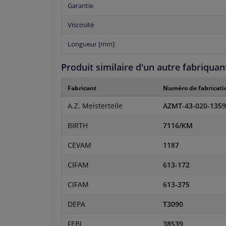
Garantie
Viscosité
Longueur [mm]
Produit similaire d'un autre fabriquan
Fabricant
Numéro de fabricati
A.Z. Meisterteile
AZMT-43-020-1359
BIRTH
7116/KM
CEVAM
1187
CIFAM
613-172
CIFAM
613-375
DEPA
T3090
FEBI
38539