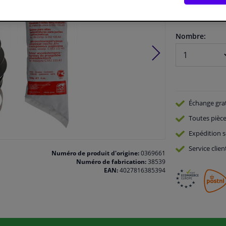
En stock
Nombre:
Échange gra
Toutes pièce
Expédition s
Service
clien
Numéro de produit d'origine:
0369661
Numéro de fabrication:
38539
EAN:
4027816385394