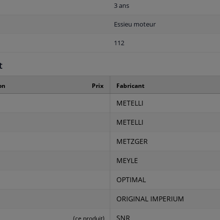
3 ans
Essieu moteur
112
t
on
Prix
Fabricant
METELLI
METELLI
METZGER
MEYLE
OPTIMAL
ORIGINAL IMPERIUM
SNR
(ce produit)