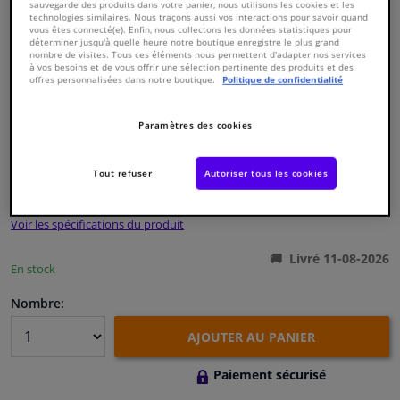
sauvegarde des produits dans votre panier, nous utilisons les cookies et les
technologies similaires. Nous traçons aussi vos interactions pour savoir quand
vous êtes connecté(e). Enfin, nous collectons les données statistiques pour
Fenêtres & accessoires
déterminer jusqu'à quelle heure notre boutique enregistre le plus grand
nombre de visites. Tous ces éléments nous permettent d'adapter nos services
à vos besoins et de vous offrir une sélection pertinente des produits et des
offres personnalisées dans notre boutique.
Politique de confidentialité
Intérieur & ameublement
Numéro de produit d'origine:
0361530
Paramètres des cookies
Nettoyage & protection
Numéro de fabrication:
44201
EAN:
4027816442011
Tout refuser
Autoriser tous les cookies
€ 18,
12
Atelier & outils
TTC
Voir les spécifications du produit
Camping-car, moto & vélo
Livré 11-08-2026
En stock
Promotions et réductions
Nombre:
Capteurs & électronique
AJOUTER AU PANIER
Paiement sécurisé