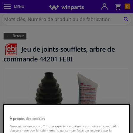
Pan
0
MENU
Carrosserie & tôles
Chercher
Winparts.be
CH
Feux & ampoules
(Wallonie)
Retour
Freinage
Jeu de joints-soufflets, arbre de
Système d'échappement
commande 44201 FEBI
Châssis & transmission
Refroidissement & chauffage
Pièces moteur & accessoires
Filtres & liquides
À propos des cookies
Nous aimerions vous offrir une expérience optimale sur notre site web. Afin
Bagages & transport
d'assurer son bon fonctionnement, qui se manifeste par exemple par la