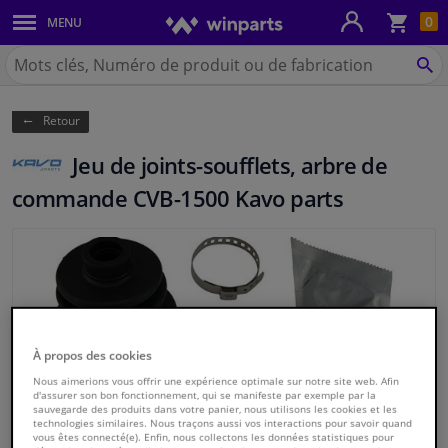
Pan
0
MENU
Carrosserie & tôles
Chercher
Winparts.be
CH
Feux & ampoules
(Wallonie)
Retour
Freinage
Jeu de joints-soufflets, arbre de
Système d'échappement
commande CVB-1500 Kavo parts
Châssis & transmission
Refroidissement & chauffage
Pièces moteur & accessoires
À propos des cookies
Nous aimerions vous offrir une expérience optimale sur notre site web. Afin
Filtres & liquides
d'assurer son bon fonctionnement, qui se manifeste par exemple par la
sauvegarde des produits dans votre panier, nous utilisons les cookies et les
technologies similaires. Nous traçons aussi vos interactions pour savoir quand
vous êtes connecté(e). Enfin, nous collectons les données statistiques pour
Bagages & transport