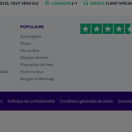
IÈCES, TOUT VÉHICULE
LIVRAISON
J+1
SERVICE
CLIENT SPÉCIA
POPULAIRE
Essuie-glace
Phare
Feu arrière
Disques de frein
Plaquettes de frein
ialité
Huile moteur
Bougies d'allumage
ts
Politique de confidentialité
Conditions générales de vente
Garanti