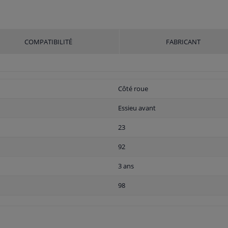
COMPATIBILITÉ
FABRICANT
Côté roue
Essieu avant
23
92
3 ans
98