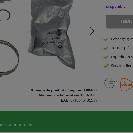
Indisponible
INDI
Échange gra
Toutes pièce
Expédition s
Service
clien
Numéro de produit d'origine:
0388833
Numéro de fabrication:
CVB-2005
EAN:
8715616135559
herche manuelle
.