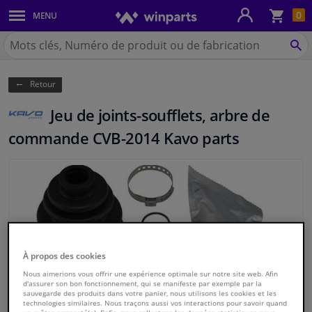
Pan
0
MENU
Carrosserie & tôles
Chercher
Winparts.be
CH
Feux & ampoules
(Wallonie)
Retour
Freinage
Jeu de joints-soufflets, arbre de
Système d'échappement
commande CVB-2014 Kavo parts
Châssis & transmission
Refroidissement & chauffage
Pièces moteur & accessoires
À propos des cookies
Filtres & liquides
Nous aimerions vous offrir une expérience optimale sur notre site web. Afin
d'assurer son bon fonctionnement, qui se manifeste par exemple par la
sauvegarde des produits dans votre panier, nous utilisons les cookies et les
technologies similaires. Nous traçons aussi vos interactions pour savoir quand
Bagages & transport