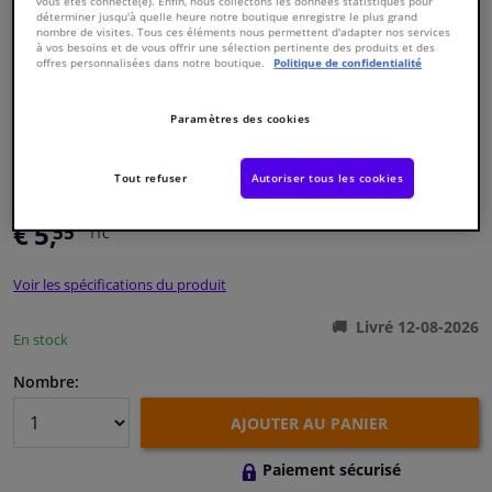
vous êtes connecté(e). Enfin, nous collectons les données statistiques pour
déterminer jusqu'à quelle heure notre boutique enregistre le plus grand
nombre de visites. Tous ces éléments nous permettent d'adapter nos services
à vos besoins et de vous offrir une sélection pertinente des produits et des
Fenêtres & accessoires
offres personnalisées dans notre boutique.
Politique de confidentialité
Intérieur & ameublement
Paramètres des cookies
Numéro de produit d'origine:
0388864
Styling & Performance
Numéro de fabrication:
CVB-2014
Tout refuser
Autoriser tous les cookies
EAN:
8715616135573
Nettoyage & protection
€ 5,
55
TTC
Atelier & outils
Voir les spécifications du produit
Livré 12-08-2026
Camping-car, moto & vélo
En stock
Nombre:
Promotions et réductions
AJOUTER AU PANIER
Capteurs & électronique
Paiement sécurisé